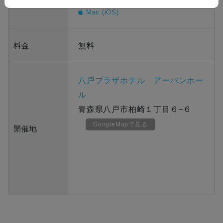
Google
Mac (iOS)
料金
無料
八戸プラザホテル アーバンホー
ル
青森県八戸市柏崎１丁目６−６
GoogleMapで見る
開催地