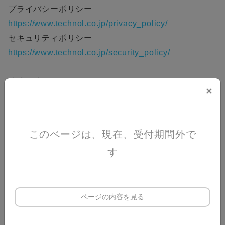
プライバシーポリシー
https://www.technol.co.jp/privacy_policy/
セキュリティポリシー
https://www.technol.co.jp/security_policy/
株式会社テクノル
×
営業企画部
event01@technol.co.jp
このページは、現在、受付期間外で
す
申込期間
2025/7/15(火) 23:59 まで
2025/7/16(水) 09:30 〜 17:30
ページの内容を見る
カレンダーに追加
開催日時