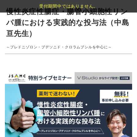
受付期間中ではありません。
慢性炎症性腸症・腸管小細胞性リン
パ腫における実践的な投与法（中島
亘先生）
～プレドニゾロン・ブデソニド・クロラムブシルを中心に～