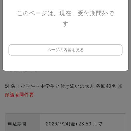
第3回：16:00～17:00（受付 15:45～）
このページは、現在、受付期間外で
内 容：「しゃぼん玉のヒミツ」
す
ふわふわ、きらきら、まんまるしゃぼん玉！どうして
まるいの？どうすれば長持
ちするの？どうしてわれてしまうの？しゃぼん玉の
ページの内容を見る
「どうして？」を楽しい実験
で探りましょう！しゃぼん玉枠はおうちにお持ち帰り
いただけます。
対 象：小学生～中学生と付き添いの大人 各回40名 ※
保護者同伴要
申込期間
2026/7/24(金) 23:59 まで