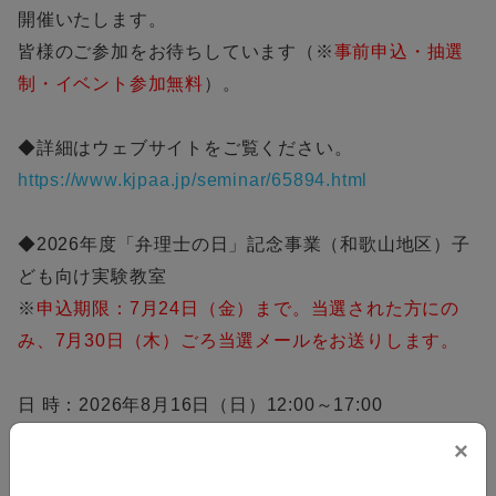
開催いたします。
皆様のご参加をお待ちしています（※
事前申込・抽選
制・イベント参加無料
）。
◆詳細はウェブサイトをご覧ください。
https://www.kjpaa.jp/seminar/65894.html
◆2026年度「弁理士の日」記念事業（和歌山地区）子
ども向け実験教室
※
申込期限：7月24日（金）まで。当選された方にの
み、7月30日（木）ごろ当選メールをお送りします。
日 時：2026年8月16日（日）12:00～17:00
第1回：12:00～13:00（受付 11:45～）
×
第2回：14:00～15:00（受付 13:45～）