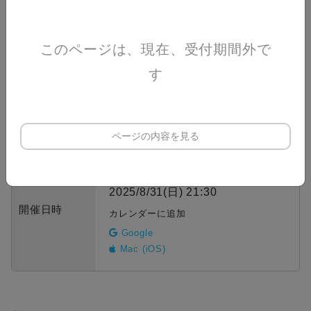
いた上でご参加ください
●土日・8月11日～15日は、事前抽選予約制です。（事
前抽選予約枠のお申し込みはすでに終了していま
このページは、現在、受付期間外で
す。）
す
●19:30～20:00の入場枠は、混雑する可能性が高いで
す。20:00以降のご入場がおすすめです。
ページの内容を見る
2025/8/1(金) 19:30 〜
2025/8/31(日) 21:30
開催日時
カレンダーに追加
Google
Mac (iOS)