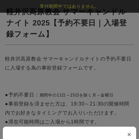
受付期間中ではありません。
軽井沢高原教会 サマーキャンドル
ナイト 2025【予約不要日｜入場登
録フォーム】
軽井沢高原教会 サマーキャンドルナイトの予約不要日
に入場する為の事前登録フォームです。
●予約不要日：
期間中の11日～15日を除く月～金曜日
●事前登録を済ませた方は、19:30～21:30の開催時間
内でお好きなタイミングでお入りいただけます。
●滞在可能時間はご入場から1時間です。
●公式サイト内のFAQに記載のある内容をご理解いただ
×