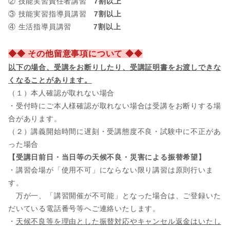
② 技能実習責任者講習
7割以上
③ 技能実習指導員講習
7割以上
④ 生活指導員講習
7割以上
◆◆ その他留意事項について ◆◆
以下の場合、
受講をお断りしたり、受講証明書をお渡しできな
くなることがあります。
（１）本人確認が取れない場合
・受付時にご本人様確認が取れない場合は受講をお断りする場
合があります。
（２）講義開始時間に遅刻・受講態度不良・試験中に不正があ
った場合
【受講日前日・当日等の天候不良・災害による振替希望】
・講習会場が「使用不可」にならない限り講習は原則行いま
す。
万が一、「講習開催が不可能」となった場合は、ご登録いた
だいている電話番号等へご連絡いたします。
・
天候不良等を理由とした振替対応やキャンセル返金はいたし