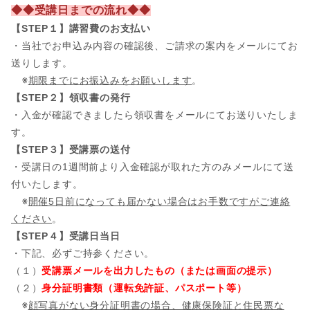
◆◆受講日までの流れ◆◆
【STEP１】講習費のお支払い
・当社でお申込み内容の確認後、ご請求の案内をメールにてお
送りします。
※
期限までにお振込みをお願いします
。
【STEP２】領収書の発行
・入金が確認できましたら領収書をメールにてお送りいたしま
す。
【STEP３】受講票の送付
・受講日の1週間前より入金確認が取れた方のみメールにて送
付いたします。
※
開催5日前になっても届かない場合はお手数ですがご連絡
ください
。
【STEP４】受講日当日
・下記、必ずご持参ください。
（１）
受講票メールを出力したもの（または画面の提示）
（２）
身分証明書類（運転免許証、パスポート等）
※
顔写真がない身分証明書の場合、健康保険証と住民票な