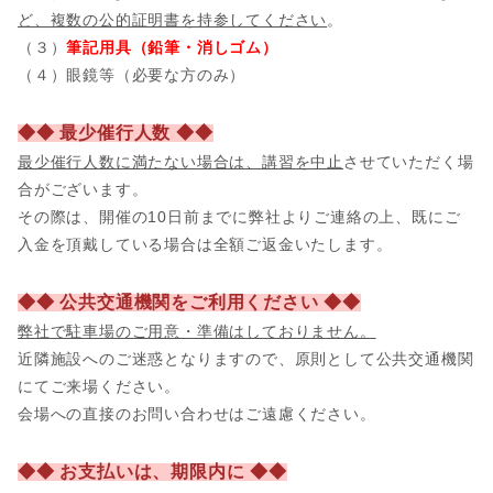
ど、複数の公的証明書を持参してください
。
（３）
筆記用具（鉛筆・消しゴム）
（４）眼鏡等（必要な方のみ）
◆◆ 最少催行人数 ◆◆
最少催行人数に満たない場合は、講習を中止
させていただく場
合がございます。
その際は、開催の10日前までに弊社よりご連絡の上、既にご
入金を頂戴している場合は全額ご返金いたします。
◆◆ 公共交通機関をご利用ください ◆◆
弊社で駐車場のご用意・準備はしておりません。
近隣施設へのご迷惑となりますので、原則として公共交通機関
にてご来場ください。
会場への直接のお問い合わせはご遠慮ください。
◆◆ お支払いは、期限内に ◆◆