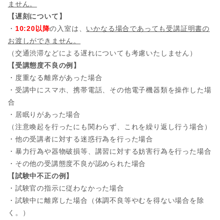
ません。
【遅刻について】
・
10:20以降
の入室は、
いかなる場合であっても受講証明書の
お渡しができません。
（交通渋滞などによる遅れについても考慮いたしません）
【受講態度不良の例】
・度重なる離席があった場合
・受講中にスマホ、携帯電話、その他電子機器類を操作した場
合
・居眠りがあった場合
（注意喚起を行ったにも関わらず、これを繰り返し行う場合）
・他の受講者に対する迷惑行為を行った場合
・暴力行為や器物破損等、講習に対する妨害行為を行った場合
・その他の受講態度不良が認められた場合
【試験中不正の例】
・試験官の指示に従わなかった場合
・試験中に離席した場合（体調不良等やむを得ない場合を除
く。）