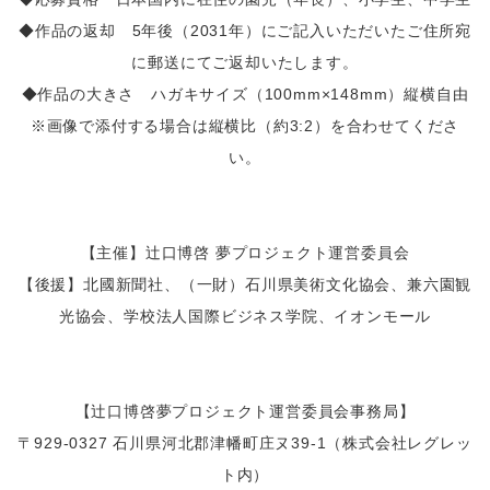
◆作品の返却 5年後（2031年）にご記入いただいたご住所宛
に郵送にてご返却いたします。
◆作品の大きさ ハガキサイズ（100
mm×
148mm）縦横自由
※画像で添付する場合は縦横比（約3:2）を合わせてくださ
い。
【主催】辻󠄀口博啓 夢プロジェクト運営委員会
【後援】
北國新聞社、
（一財）石川県美術文化協会、兼六園観
光協会、学校法人国際ビジネス学院、イオンモール
【辻󠄀口博啓夢プロジェクト運営委員会事務局】
〒929-0327 石川県河北郡津幡町庄ヌ39-1
（株式会社レグレッ
ト内）