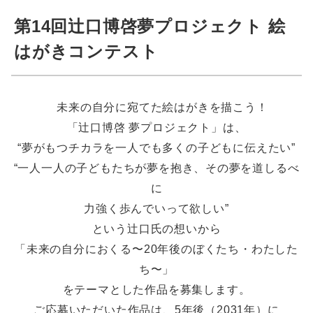
第14回辻󠄀口博啓夢プロジェクト 絵
はがきコンテスト
未来の自分に宛てた絵はがきを描こう！
「辻󠄀口博啓 夢プロジェクト」は、
“夢がもつチカラを一人でも多くの子どもに伝えたい”
“一人一人の子どもたちが夢を抱き、その夢を道しるべ
に
力強く歩んでいって欲しい”
という辻󠄀口氏の想いから
「未来の自分におくる〜20年後のぼくたち・わたした
ち〜」
をテーマとした作品を募集します。
ご応募いただいた作品は、5年後（2031年）に