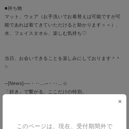
■持ち物
マット、ウェア（お手洗いでお着替えは可能ですが可
能であれば着てきていただけると助かります＞＜）、
水、フェイスタオル、楽しむ気持ち♡
当日、お会いできることを楽しみにしております＾＾
✨
─[News]──・‥…─・‥…☆
「好き」で繋がる、ここだけの特別。
プレミアムメンバーシップとは？
×
詳細はこちらから!
https://e-ve.event-form.jp/pages/6006/mO2S1hDUIU
・‥…──・‥…──・──☆
このページは、現在、受付期間外で