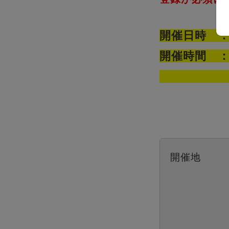
開催日時 ：
開催時間 ： 
5日（日）
開催地