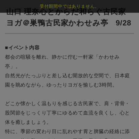
受付期間中ではありません。
山口 理奈心とからだ和らぐ古民家
ヨガ＠巣鴨古民家かわせみ亭 9/28
■イベント内容
都会の喧騒を離れ、静かに佇む一軒家「かわせみ
亭」。
自然光がたっぷりと差し込む開放的な空間で、日本庭
園を眺めながら、ゆったりヨガを愉しむ3時間。
どこか懐かしく温もりを感じる古民家で、肩・背骨・
股関節をじっくり丁寧にゆるめて血流を良くし、心と
体を癒しましょう。
特に、季節の変わり目に乱れやす胃と脾臓の経絡に添