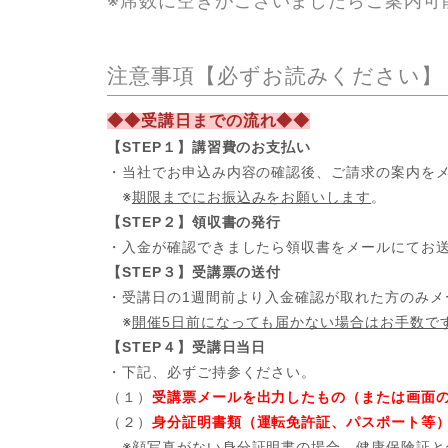
※席数に空きがございましたらご案内可
注意事項【必ずお読みください】
◆◆受講日までの流れ◆◆
【STEP１】講習費のお支払い
・当社でお申込み内容の確認後、ご請求の案内を
※
期限までにお振込みをお願いします
。
【STEP２】領収書の発行
・入金が確認できましたら領収書をメールにてお
【STEP３】受講票の送付
・受講日の1週間前より入金確認が取れた方のみメ
※
開催5日前になっても届かない場合はお手数で
【STEP４】受講日当日
・下記、必ずご持参ください。
（１）
受講票メールを出力したもの（または画面
（２）
身分証明書類（運転免許証、パスポート等
※
顔写真がない身分証明書の場合、健康保険証と