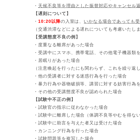
・
天候不良等を理由とした振替対応やキャンセル
【遅刻について】
・
10:20以降
の入室は、
いかなる場合であっても受
（交通渋滞などによる遅れについても考慮いたし
【受講態度不良の例】
・度重なる離席があった場合
・受講中にスマホ、携帯電話、その他電子機器類
・居眠りがあった場合
（注意喚起を行ったにも関わらず、これを繰り返
・他の受講者に対する迷惑行為を行った場合
・暴力行為や器物破損等、講習に対する妨害行為
・その他の受講態度不良が認められた場合
【試験中不正の例】
・試験官の指示に従わなかった場合
・試験中に離席した場合（体調不良等やむを得な
・試験中に助言を与えた者又は受けた場合
・カンニング行為を行った場合
・試験問題等を複写した場合