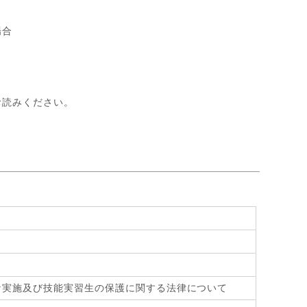
場合
お読みください。
》
な実施及び技能実習生の保護に関する法律について