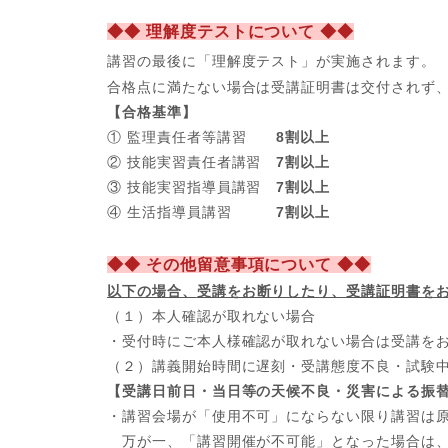
◆◆ 理解度テストについて ◆◆
講習の最後に「理解度テスト」が実施されます。
合格点に満たない場合は受講証明書は交付されず
【合格基準】
① 監理責任者等講習
8割以上
② 技能実習責任者講習
7割以上
③ 技能実習指導員講習
7割以上
④ 生活指導員講習
7割以上
◆◆ その他留意事項について ◆◆
以下の場合、
受講をお断りしたり、受講証明書を
（１）本人確認が取れない場合
・受付時にご本人様確認が取れない場合は受講を
（２）講義開始時間に遅刻・受講態度不良・試験
【受講日前日・当日等の天候不良・災害による振
・講習会場が「使用不可」にならない限り講習は
万が一、「講習開催が不可能」となった場合は、