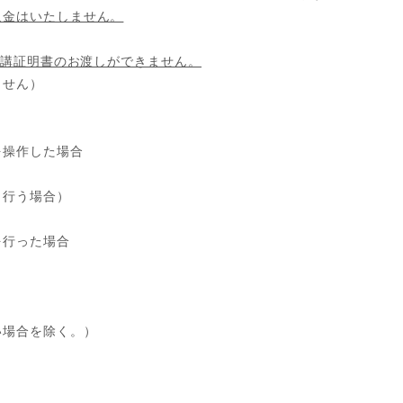
返金はいたしません。
講証明書のお渡しができません。
ません）
を操作した場合
し行う場合）
を行った場合
い場合を除く。）