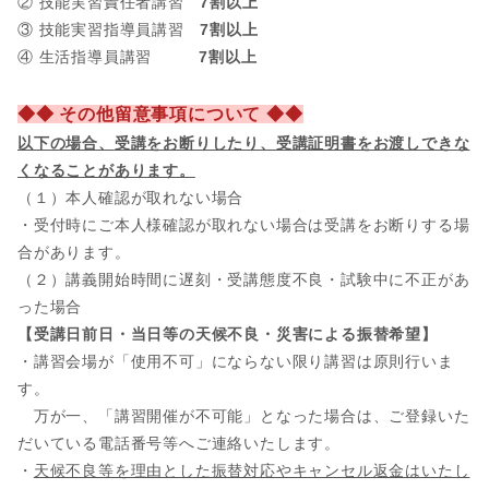
② 技能実習責任者講習
7割以上
③ 技能実習指導員講習
7割以上
④ 生活指導員講習
7割以上
◆◆ その他留意事項について ◆◆
以下の場合、
受講をお断りしたり、受講証明書をお渡しできな
くなることがあります。
（１）本人確認が取れない場合
・受付時にご本人様確認が取れない場合は受講をお断りする場
合があります。
（２）講義開始時間に遅刻・受講態度不良・試験中に不正があ
った場合
【受講日前日・当日等の天候不良・災害による振替希望】
・講習会場が「使用不可」にならない限り講習は原則行いま
す。
万が一、「講習開催が不可能」となった場合は、ご登録いた
だいている電話番号等へご連絡いたします。
・
天候不良等を理由とした振替対応やキャンセル返金はいたし