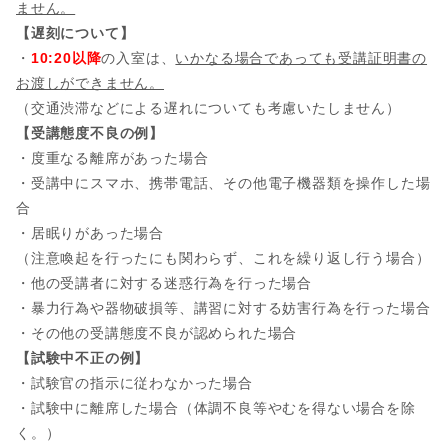
ません。
【遅刻について】
・
10:20以降
の入室は、
いかなる場合であっても受講証明書の
お渡しができません。
（交通渋滞などによる遅れについても考慮いたしません）
【受講態度不良の例】
・度重なる離席があった場合
・受講中にスマホ、携帯電話、その他電子機器類を操作した場
合
・居眠りがあった場合
（注意喚起を行ったにも関わらず、これを繰り返し行う場合）
・他の受講者に対する迷惑行為を行った場合
・暴力行為や器物破損等、講習に対する妨害行為を行った場合
・その他の受講態度不良が認められた場合
【試験中不正の例】
・試験官の指示に従わなかった場合
・試験中に離席した場合（体調不良等やむを得ない場合を除
く。）