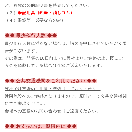
ど、複数の公的証明書を持参してください
。
（３）
筆記用具（鉛筆・消しゴム）
（４）眼鏡等（必要な方のみ）
◆◆ 最少催行人数 ◆◆
最少催行人数に満たない場合は、講習を中止
させていただく場
合がございます。
その際は、開催の10日前までに弊社よりご連絡の上、既にご
入金を頂戴している場合は全額ご返金いたします。
◆◆ 公共交通機関をご利用ください ◆◆
弊社で駐車場のご用意・準備はしておりません。
近隣施設へのご迷惑となりますので、原則として公共交通機関
にてご来場ください。
会場への直接のお問い合わせはご遠慮ください。
◆◆ お支払いは、期限内に ◆◆