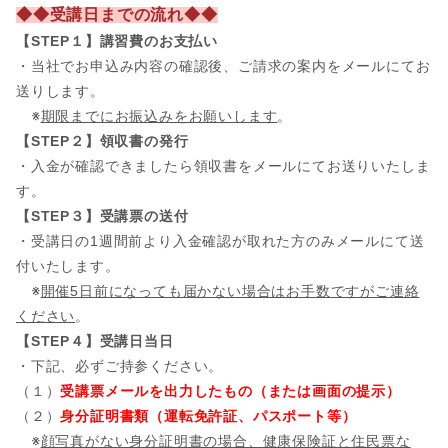
◆◆受講日までの流れ◆◆
【STEP１】講習費のお支払い
・当社でお申込み内容の確認後、ご請求の案内をメールにてお
送りします。
※
期限までにお振込みをお願いします
。
【STEP２】領収書の発行
・入金が確認できましたら領収書をメールにてお送りいたしま
す。
【STEP３】受講票の送付
・受講日の1週間前より入金確認が取れた方のみメールにて送
付いたします。
※
開催5日前になっても届かない場合はお手数ですがご連絡
ください
。
【STEP４】受講日当日
・下記、必ずご持参ください。
（１）
受講票メールを出力したもの（または画面の提示）
（２）
身分証明書類（運転免許証、パスポート等）
※
顔写真がない身分証明書の場合、健康保険証と住民票な