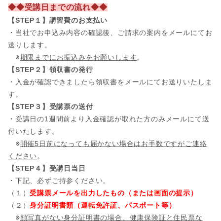
◆◆受講日までの流れ◆◆
【STEP１】講習費のお支払い
・当社でお申込み内容の確認後、ご請求の案内をメールにてお
送りします。
※
期限までにお振込みをお願いします
。
【STEP２】領収書の発行
・入金が確認できましたら領収書をメールにてお送りいたしま
す。
【STEP３】受講票の送付
・受講日の1週間前より入金確認が取れた方のみメールにて送
付いたします。
※
開催5日前になっても届かない場合はお手数ですがご連絡
ください
。
【STEP４】受講日当日
・下記、必ずご持参ください。
（１）
受講票メールを出力したもの（または画面の提示）
（２）
身分証明書類（運転免許証、パスポート等）
※
顔写真がない身分証明書の場合、健康保険証と住民票な