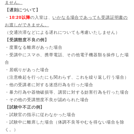
ません。
【遅刻について】
・
10:20以降
の入室は、
いかなる場合であっても受講証明書の
お渡しができません。
（交通渋滞などによる遅れについても考慮いたしません）
【受講態度不良の例】
・度重なる離席があった場合
・受講中にスマホ、携帯電話、その他電子機器類を操作した場
合
・居眠りがあった場合
（注意喚起を行ったにも関わらず、これを繰り返し行う場合）
・他の受講者に対する迷惑行為を行った場合
・暴力行為や器物破損等、講習に対する妨害行為を行った場合
・その他の受講態度不良が認められた場合
【試験中不正の例】
・試験官の指示に従わなかった場合
・試験中に離席した場合（体調不良等やむを得ない場合を除
く。）