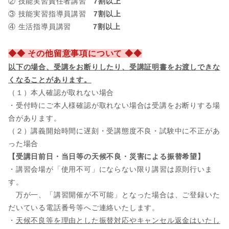
② 技能実習責任者講習
7割以上
③ 技能実習指導員講習
7割以上
④ 生活指導員講習
7割以上
◆◆ その他留意事項について ◆◆
以下の場合、
受講をお断りしたり、受講証明書をお渡しできな
くなることがあります。
（１）本人確認が取れない場合
・受付時にご本人様確認が取れない場合は受講をお断りする場
合があります。
（２）講義開始時間に遅刻・受講態度不良・試験中に不正があ
った場合
【受講日前日・当日等の天候不良・災害による振替希望】
・講習会場が「使用不可」にならない限り講習は原則行いま
す。
万が一、「講習開催が不可能」となった場合は、ご登録いた
だいている電話番号等へご連絡いたします。
・
天候不良等を理由とした振替対応やキャンセル返金はいたし