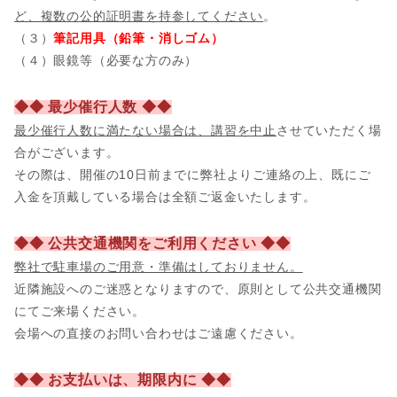
ど、複数の公的証明書を持参してください
。
（３）
筆記用具（鉛筆・消しゴム）
（４）眼鏡等（必要な方のみ）
◆◆ 最少催行人数 ◆◆
最少催行人数に満たない場合は、講習を中止
させていただく場
合がございます。
その際は、開催の10日前までに弊社よりご連絡の上、既にご
入金を頂戴している場合は全額ご返金いたします。
◆◆ 公共交通機関をご利用ください ◆◆
弊社で駐車場のご用意・準備はしておりません。
近隣施設へのご迷惑となりますので、原則として公共交通機関
にてご来場ください。
会場への直接のお問い合わせはご遠慮ください。
◆◆ お支払いは、期限内に ◆◆