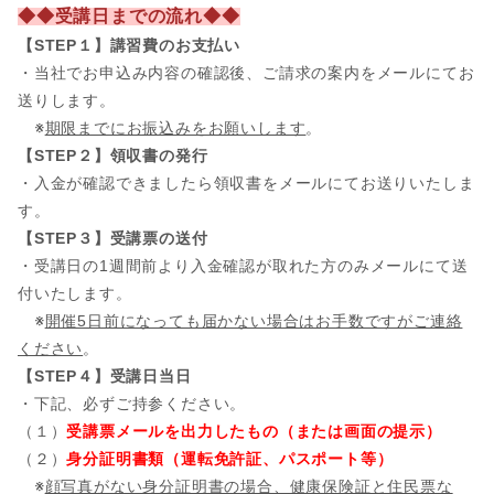
◆◆受講日までの流れ◆◆
【STEP１】講習費のお支払い
・当社でお申込み内容の確認後、ご請求の案内をメールにてお
送りします。
※
期限までにお振込みをお願いします
。
【STEP２】領収書の発行
・入金が確認できましたら領収書をメールにてお送りいたしま
す。
【STEP３】受講票の送付
・受講日の1週間前より入金確認が取れた方のみメールにて送
付いたします。
※
開催5日前になっても届かない場合はお手数ですがご連絡
ください
。
【STEP４】受講日当日
・下記、必ずご持参ください。
（１）
受講票メールを出力したもの（または画面の提示）
（２）
身分証明書類（運転免許証、パスポート等）
※
顔写真がない身分証明書の場合、健康保険証と住民票な