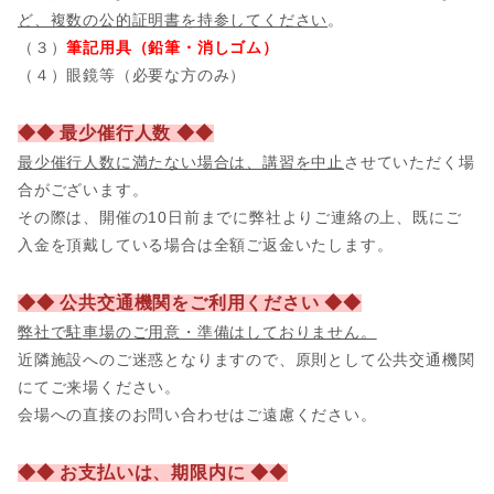
ど、複数の公的証明書を持参してください
。
（３）
筆記用具（鉛筆・消しゴム）
（４）眼鏡等（必要な方のみ）
◆◆ 最少催行人数 ◆◆
最少催行人数に満たない場合は、講習を中止
させていただく場
合がございます。
その際は、開催の10日前までに弊社よりご連絡の上、既にご
入金を頂戴している場合は全額ご返金いたします。
◆◆ 公共交通機関をご利用ください ◆◆
弊社で駐車場のご用意・準備はしておりません。
近隣施設へのご迷惑となりますので、原則として公共交通機関
にてご来場ください。
会場への直接のお問い合わせはご遠慮ください。
◆◆ お支払いは、期限内に ◆◆