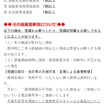
② 技能実習責任者講習
7割以上
③ 技能実習指導員講習
7割以上
④ 生活指導員講習
7割以上
◆◆ その他留意事項について ◆◆
以下の場合、
受講をお断りしたり、受講証明書をお渡しできな
くなることがあります。
（１）本人確認が取れない場合
・受付時にご本人様確認が取れない場合は受講をお断りする場
合があります。
（２）講義開始時間に遅刻・受講態度不良・試験中に不正があ
った場合
【受講日前日・当日等の天候不良・災害による振替希望】
・講習会場が「使用不可」にならない限り講習は原則行いま
す。
万が一、「講習開催が不可能」となった場合は、ご登録いた
だいている電話番号等へご連絡いたします。
・
天候不良等を理由とした振替対応やキャンセル返金はいたし