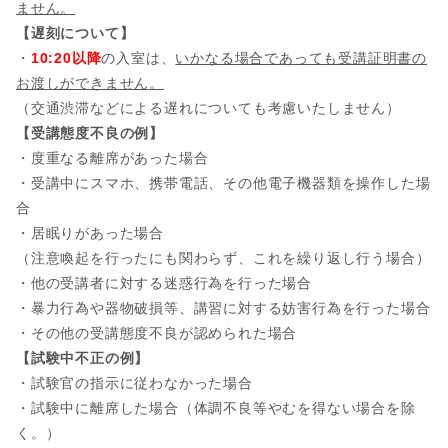
ません。
【遅刻について】
・
10:20以降
の入室は、
いかなる場合であっても受講証明書の
お渡しができません。
（交通渋滞などによる遅れについても考慮いたしません）
【受講態度不良の例】
・度重なる離席があった場合
・受講中にスマホ、携帯電話、その他電子機器類を操作した場
合
・居眠りがあった場合
（注意喚起を行ったにも関わらず、これを繰り返し行う場合）
・他の受講者に対する迷惑行為を行った場合
・暴力行為や器物破損等、講習に対する妨害行為を行った場合
・その他の受講態度不良が認められた場合
【試験中不正の例】
・試験官の指示に従わなかった場合
・試験中に離席した場合（体調不良等やむを得ない場合を除
く。）