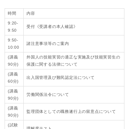
時間
内容
9:20-
受付《受講者の本人確認》
9:50
9:50-
諸注意事項等のご案内
10:00
(講義
外国人の技能実習の適正な実施及び技能実習生の
90分)
保護に関する法律について
(講義
出入国管理及び難民認定法について
60分
)
(講義
労働関係法令について
90分
)
(講義
監理団体としての職務遂行上の留意点について
90分
)
(試験
理解度テスト