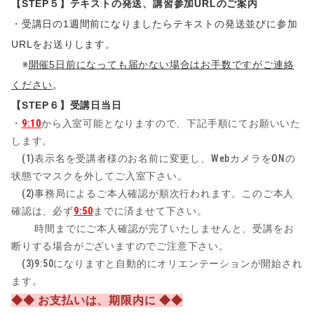
【STEP５】テキストの発送、講習参加URLのご案内
・受講日の1週間前になりましたらテキストの発送並びに参加
URLをお送りします。
※
開催5日前になっても届かない場合はお手数ですがご連絡
ください
。
【STEP６】受講日当日
・
9:10
から入室可能となりますので、下記手順にてお願いいた
します。
(1)表示名を受講者様のお名前に変更し、WebカメラをONの
状態でマスクを外してご入室下さい。
(2)事務局によるご本人確認が順次行われます。このご本人
確認は、必ず
9:50
までに済ませて下さい。
時間までにご本人確認が完了いたしませんと、受講をお
断りする場合がございますのでご注意下さい。
(3)9:50になりますと自動的にオリエンテーションが開始され
ます。
◆◆ お支払いは、期限内に ◆◆