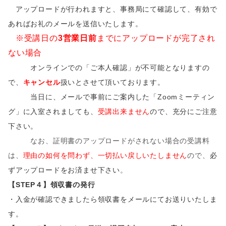
アップロードが行われますと、事務局にて確認して、有効で
あればお礼のメールを送信いたします。
※受講日の
3営業日前
までにアップロードが完了され
ない場合
オンラインでの「ご本人確認」が不可能となりますの
で、
キャンセル
扱いとさせて頂いております。
当日に、メールで事前にご案内した「Zoomミーティン
グ」に入室されましても、
受講出来ません
ので、充分にご注意
下さい。
なお、証明書のアップロードがされない場合の受講料
は、
理由の如何を問わず、一切払い戻しいたしません
ので、
必
ずアップロードをお済ませ下さい
。
【STEP４】領収書の発行
・入金が確認できましたら領収書をメールにてお送りいたしま
す。