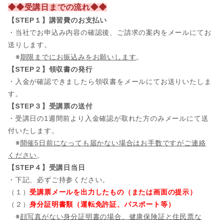
◆◆受講日までの流れ◆◆
【STEP１】講習費のお支払い
・当社でお申込み内容の確認後、ご請求の案内をメールにてお
送りします。
※
期限までにお振込みをお願いします
。
【STEP２】領収書の発行
・入金が確認できましたら領収書をメールにてお送りいたしま
す。
【STEP３】受講票の送付
・受講日の1週間前より入金確認が取れた方のみメールにて送
付いたします。
※
開催5日前になっても届かない場合はお手数ですがご連絡
ください
。
【STEP４】受講日当日
・下記、必ずご持参ください。
（１）
受講票メールを出力したもの（または画面の提示）
（２）
身分証明書類（運転免許証、パスポート等）
※
顔写真がない身分証明書の場合、健康保険証と住民票な