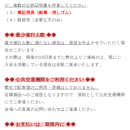
ど、複数の公的証明書を持参してください
。
（３）
筆記用具（鉛筆・消しゴム）
（４）眼鏡等（必要な方のみ）
◆◆ 最少催行人数 ◆◆
最少催行人数に満たない場合は、講習を中止
させていただく場
合がございます。
その際は、開催の10日前までに弊社よりご連絡の上、既にご
入金を頂戴している場合は全額ご返金いたします。
◆◆ 公共交通機関をご利用ください ◆◆
弊社で駐車場のご用意・準備はしておりません。
近隣施設へのご迷惑となりますので、原則として公共交通機関
にてご来場ください。
会場への直接のお問い合わせはご遠慮ください。
◆◆ お支払いは、期限内に ◆◆