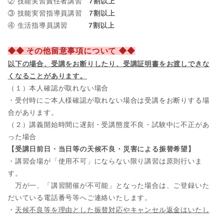
② 技能実習責任者講習
7割以上
③ 技能実習指導員講習
7割以上
④ 生活指導員講習
7割以上
◆◆ その他留意事項について ◆◆
以下の場合、
受講をお断りしたり、受講証明書をお渡しできな
くなることがあります。
（１）本人確認が取れない場合
・受付時にご本人様確認が取れない場合は受講をお断りする場
合があります。
（２）講義開始時間に遅刻・受講態度不良・試験中に不正があ
った場合
【受講日前日・当日等の天候不良・災害による振替希望】
・講習会場が「使用不可」にならない限り講習は原則行いま
す。
万が一、「講習開催が不可能」となった場合は、ご登録いた
だいている電話番号等へご連絡いたします。
・
天候不良等を理由とした振替対応やキャンセル返金はいたし