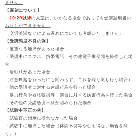
ません。
【遅刻について】
・
10:20以降
の入室は、
いかなる場合であっても受講証明書の
お渡しができません。
（交通渋滞などによる遅れについても考慮いたしません）
【受講態度不良の例】
・度重なる離席があった場合
・受講中にスマホ、携帯電話、その他電子機器類を操作した場
合
・居眠りがあった場合
（注意喚起を行ったにも関わらず、これを繰り返し行う場合）
・他の受講者に対する迷惑行為を行った場合
・暴力行為や器物破損等、講習に対する妨害行為を行った場合
・その他の受講態度不良が認められた場合
【試験中不正の例】
・試験官の指示に従わなかった場合
・試験中に離席した場合（体調不良等やむを得ない場合を除
く。）