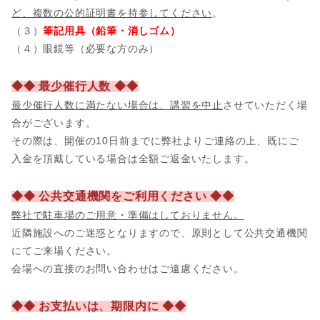
ど、複数の公的証明書を持参してください
。
（３）
筆記用具（鉛筆・消しゴム）
（４）眼鏡等（必要な方のみ）
◆◆ 最少催行人数 ◆◆
最少催行人数に満たない場合は、講習を中止
させていただく場
合がございます。
その際は、開催の10日前までに弊社よりご連絡の上、既にご
入金を頂戴している場合は全額ご返金いたします。
◆◆ 公共交通機関をご利用ください ◆◆
弊社で駐車場のご用意・準備はしておりません。
近隣施設へのご迷惑となりますので、原則として公共交通機関
にてご来場ください。
会場への直接のお問い合わせはご遠慮ください。
◆◆ お支払いは、期限内に ◆◆