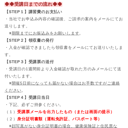
◆◆受講日までの流れ◆◆
【STEP１】講習費のお支払い
・当社でお申込み内容の確認後、ご請求の案内をメールにてお
送りします。
※
期限までにお振込みをお願いします
。
【STEP２】領収書の発行
・入金が確認できましたら領収書をメールにてお送りいたしま
す。
【STEP３】受講票の送付
・受講日の1週間前より入金確認が取れた方のみメールにて送
付いたします。
※
開催5日前になっても届かない場合はお手数ですがご連絡
ください
。
【STEP４】受講日当日
・下記、必ずご持参ください。
（１）
受講票メールを出力したもの（または画面の提示）
（２）
身分証明書類（運転免許証、パスポート等）
※
顔写真がない身分証明書の場合、健康保険証と住民票な