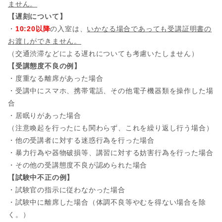
ません。
【遅刻について】
・
10:20以降
の入室は、
いかなる場合であっても受講証明書の
お渡しができません。
（交通渋滞などによる遅れについても考慮いたしません）
【受講態度不良の例】
・度重なる離席があった場合
・受講中にスマホ、携帯電話、その他電子機器類を操作した場
合
・居眠りがあった場合
（注意喚起を行ったにも関わらず、これを繰り返し行う場合）
・他の受講者に対する迷惑行為を行った場合
・暴力行為や器物破損等、講習に対する妨害行為を行った場合
・その他の受講態度不良が認められた場合
【試験中不正の例】
・試験官の指示に従わなかった場合
・試験中に離席した場合（体調不良等やむを得ない場合を除
く。）