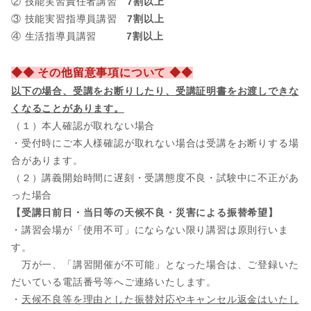
② 技能実習責任者講習
7割以上
③ 技能実習指導員講習
7割以上
④ 生活指導員講習
7割以上
◆◆ その他留意事項について ◆◆
以下の場合、
受講をお断りしたり、受講証明書をお渡しできな
くなることがあります。
（１）本人確認が取れない場合
・受付時にご本人様確認が取れない場合は受講をお断りする場
合があります。
（２）講義開始時間に遅刻・受講態度不良・試験中に不正があ
った場合
【受講日前日・当日等の天候不良・災害による振替希望】
・講習会場が「使用不可」にならない限り講習は原則行いま
す。
万が一、「講習開催が不可能」となった場合は、ご登録いた
だいている電話番号等へご連絡いたします。
・
天候不良等を理由とした振替対応やキャンセル返金はいたし