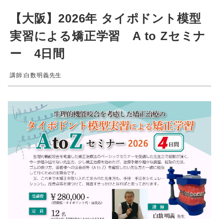
【大阪】2026年 タイポドント模型
実習による矯正学習 A to Zセミナ
ー 4日間
講師:白数明義先生