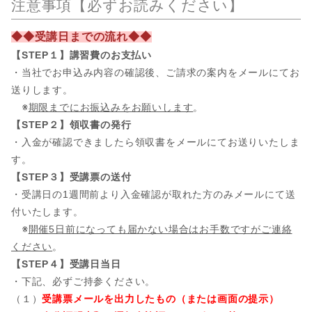
注意事項【必ずお読みください】
◆◆受講日までの流れ◆◆
【STEP１】講習費のお支払い
・当社でお申込み内容の確認後、ご請求の案内をメールにてお
送りします。
※
期限までにお振込みをお願いします
。
【STEP２】領収書の発行
・入金が確認できましたら領収書をメールにてお送りいたしま
す。
【STEP３】受講票の送付
・受講日の1週間前より入金確認が取れた方のみメールにて送
付いたします。
※
開催5日前になっても届かない場合はお手数ですがご連絡
ください
。
【STEP４】受講日当日
・下記、必ずご持参ください。
（１）
受講票メールを出力したもの（または画面の提示）