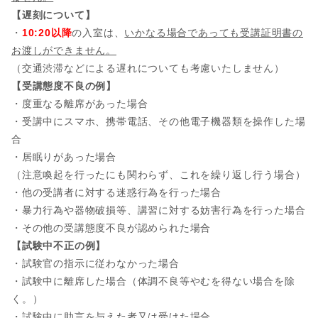
【遅刻について】
・
10:20以降
の入室は、
いかなる場合であっても受講証明書の
お渡しができません。
（交通渋滞などによる遅れについても考慮いたしません）
【受講態度不良の例】
・度重なる離席があった場合
・受講中にスマホ、携帯電話、その他電子機器類を操作した場
合
・居眠りがあった場合
（注意喚起を行ったにも関わらず、これを繰り返し行う場合）
・他の受講者に対する迷惑行為を行った場合
・暴力行為や器物破損等、講習に対する妨害行為を行った場合
・その他の受講態度不良が認められた場合
【試験中不正の例】
・試験官の指示に従わなかった場合
・試験中に離席した場合（体調不良等やむを得ない場合を除
く。）
・試験中に助言を与えた者又は受けた場合