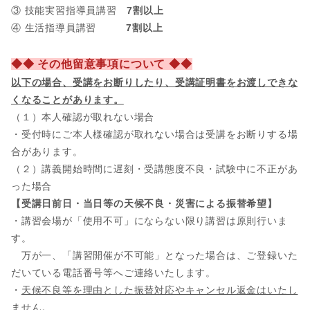
③ 技能実習指導員講習
7割以上
④ 生活指導員講習
7割以上
◆◆ その他留意事項について ◆◆
以下の場合、
受講をお断りしたり、受講証明書をお渡しできな
くなることがあります。
（１）本人確認が取れない場合
・受付時にご本人様確認が取れない場合は受講をお断りする場
合があります。
（２）講義開始時間に遅刻・受講態度不良・試験中に不正があ
った場合
【受講日前日・当日等の天候不良・災害による振替希望】
・講習会場が「使用不可」にならない限り講習は原則行いま
す。
万が一、「講習開催が不可能」となった場合は、ご登録いた
だいている電話番号等へご連絡いたします。
・
天候不良等を理由とした振替対応やキャンセル返金はいたし
ません。