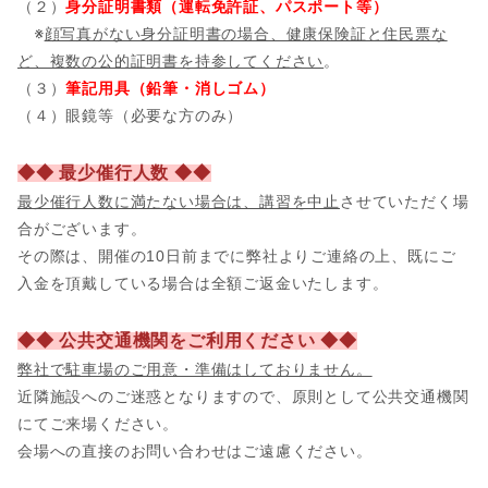
（２）
身分証明書類（運転免許証、パスポート等）
※
顔写真がない身分証明書の場合、健康保険証と住民票な
ど、複数の公的証明書を持参してください
。
（３）
筆記用具（鉛筆・消しゴム）
（４）眼鏡等（必要な方のみ）
◆◆ 最少催行人数 ◆◆
最少催行人数に満たない場合は、講習を中止
させていただく場
合がございます。
その際は、開催の10日前までに弊社よりご連絡の上、既にご
入金を頂戴している場合は全額ご返金いたします。
◆◆ 公共交通機関をご利用ください ◆◆
弊社で駐車場のご用意・準備はしておりません。
近隣施設へのご迷惑となりますので、原則として公共交通機関
にてご来場ください。
会場への直接のお問い合わせはご遠慮ください。