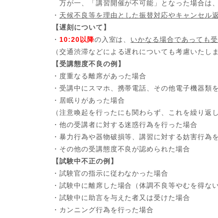
万が一、「講習開催が不可能」となった場合は、
・
天候不良等を理由とした振替対応やキャンセル
【遅刻について】
・
10:20以降
の入室は、
いかなる場合であっても受
（交通渋滞などによる遅れについても考慮いたし
【受講態度不良の例】
・度重なる離席があった場合
・受講中にスマホ、携帯電話、その他電子機器類
・居眠りがあった場合
（注意喚起を行ったにも関わらず、これを繰り返
・他の受講者に対する迷惑行為を行った場合
・暴力行為や器物破損等、講習に対する妨害行為
・その他の受講態度不良が認められた場合
【試験中不正の例】
・試験官の指示に従わなかった場合
・試験中に離席した場合（体調不良等やむを得な
・試験中に助言を与えた者又は受けた場合
・カンニング行為を行った場合