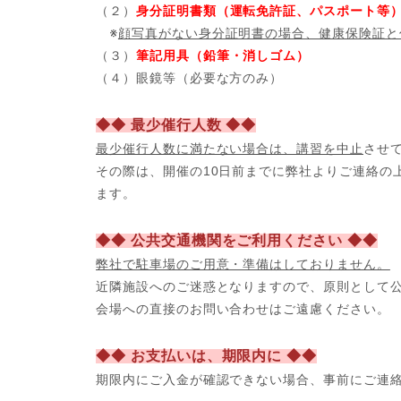
（２）
身分証明書類（運転免許証、パスポート等
※
顔写真がない身分証明書の場合、健康保険証と
（３）
筆記用具（鉛筆・消しゴム）
（４）眼鏡等（必要な方のみ）
◆◆ 最少催行人数 ◆◆
最少催行人数に満たない場合は、講習を中止
させ
その際は、開催の10日前までに弊社よりご連絡の
ます。
◆◆ 公共交通機関をご利用ください ◆◆
弊社で駐車場のご用意・準備はしておりません。
近隣施設へのご迷惑となりますので、原則として
会場への直接のお問い合わせはご遠慮ください。
◆◆ お支払いは、期限内に ◆◆
期限内にご入金が確認できない場合、事前
にご連