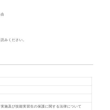
場合
お読みください。
》
な実施及び技能実習生の保護に関する法律について