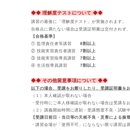
◆◆ 理解度テストについて ◆◆
講習の最後に「理解度テスト」が実施されます。
合格点に満たない場合は受講証明書は交付されず
【合格基準】
① 監理責任者等講習
8割以上
② 技能実習責任者講習
7割以上
③ 技能実習指導員講習
7割以上
④ 生活指導員講習
7割以上
◆◆ その他留意事項について ◆◆
以下の場合、
受講をお断りしたり、受講証明書を
（１）本人確認が取れない場合
・受付時にご本人様確認が取れない場合は受講を
（２）講義開始時間に遅刻・受講態度不良・試験
【受講日前日・当日等の天候不良・災害による振
・講習会場が「使用不可」にならない限り講習は