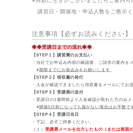
※席数に空きがございましたらご案内可
講習日・開催地・申込人数をご教示
注意事項【必ずお読みください】
◆◆受講日までの流れ◆◆
【STEP１】講習費のお支払い
・当社でお申込み内容の確認後、ご請求の案内を
※
期限までにお振込みをお願いします
。
【STEP２】領収書の発行
・入金が確認できましたら領収書をメールにてお
【STEP３】受講票の送付
・受講日の1週間前より入金確認が取れた方のみメ
※
開催5日前になっても届かない場合はお手数で
【STEP４】受講日当日
・下記、必ずご持参ください。
（１）
受講票メールを出力したもの（または画面