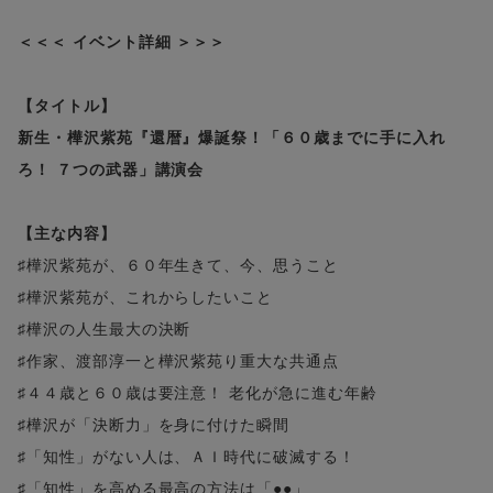
＜＜＜ イベント詳細 ＞＞＞
【タイトル】
新生・樺沢紫苑『還暦』爆誕祭！「６０歳までに手に入れ
ろ！ ７つの武器」講演会
【主な内容】
♯樺沢紫苑が、６０年生きて、今、思うこと
♯樺沢紫苑が、これからしたいこと
♯樺沢の人生最大の決断
♯作家、渡部淳一と樺沢紫苑り重大な共通点
♯４４歳と６０歳は要注意！ 老化が急に進む年齢
♯樺沢が「決断力」を身に付けた瞬間
♯「知性」がない人は、ＡＩ時代に破滅する！
♯「知性」を高める最高の方法は「●●」