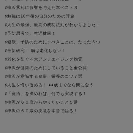
♯樺沢紫苑に影響を与えた本ベスト３
♯勉強は10年後の自分のための貯金
♯人生の最強、最高の成功法則がわかりました！
♯予防思考で、生涯健康！
♯健康、予防のためにすべきことは、たった５つ
♯最新研究！ 脳は老化しない！
♯老化を防ぐ４大アンチエイジング物質
♯樺沢が健康のためにしていること全公開
♯樺沢が意識する食事・栄養のコツ７選
♯人生を悔い改める！ ●●歳までなら間に合う
♯「覚悟」を決めれば、何でも実現する！
♯樺沢が６０歳からやりたいこと５選
♯樺沢の６０歳の決意を本音で語る！