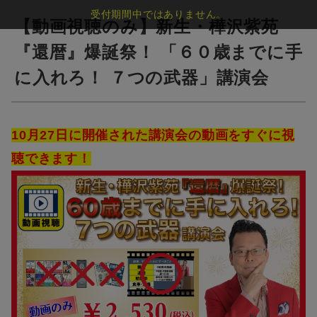
受付期間中ではありません。
【動画視聴のみ】新生・樺沢紫苑
『還暦』爆誕祭！ 「６０歳までに手
に入れろ！ ７つの武器」講演会
10月27日に開催された講演会の動画をすぐに視
聴できます！