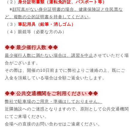
（２）
身分証明書類（運転免許証、パスポート等）
※
顔写真がない身分証明書の場合、健康保険証と住民票な
ど、複数の公的証明書を持参してください
。
（３）
筆記用具（鉛筆・消しゴム）
（４）眼鏡等（必要な方のみ）
◆◆ 最少催行人数 ◆◆
最少催行人数に満たない場合は、講習を中止
させていただく場
合がございます。
その際は、開催の10日前までに弊社よりご連絡の上、既にご
入金を頂戴している場合は全額ご返金いたします。
◆◆ 公共交通機関をご利用ください ◆◆
弊社で駐車場のご用意・準備はしておりません。
近隣施設へのご迷惑となりますので、原則として公共交通機関
にてご来場ください。
会場への直接のお問い合わせはご遠慮ください。