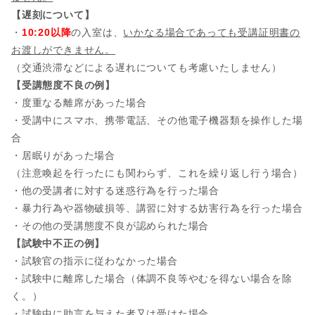
【遅刻について】
・
10:20以降
の入室は、
いかなる場合であっても受講証明書の
お渡しができません。
（交通渋滞などによる遅れについても考慮いたしません）
【受講態度不良の例】
・度重なる離席があった場合
・受講中にスマホ、携帯電話、その他電子機器類を操作した場
合
・居眠りがあった場合
（注意喚起を行ったにも関わらず、これを繰り返し行う場合）
・他の受講者に対する迷惑行為を行った場合
・暴力行為や器物破損等、講習に対する妨害行為を行った場合
・その他の受講態度不良が認められた場合
【試験中不正の例】
・試験官の指示に従わなかった場合
・試験中に離席した場合（体調不良等やむを得ない場合を除
く。）
・試験中に助言を与えた者又は受けた場合