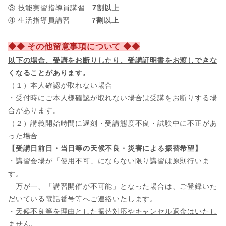
③ 技能実習指導員講習
7割以上
④ 生活指導員講習
7割以上
◆◆ その他留意事項について ◆◆
以下の場合、
受講をお断りしたり、受講証明書をお渡しできな
くなることがあります。
（１）本人確認が取れない場合
・受付時にご本人様確認が取れない場合は受講をお断りする場
合があります。
（２）講義開始時間に遅刻・受講態度不良・試験中に不正があ
った場合
【受講日前日・当日等の天候不良・災害による振替希望】
・講習会場が「使用不可」にならない限り講習は原則行いま
す。
万が一、「講習開催が不可能」となった場合は、ご登録いた
だいている電話番号等へご連絡いたします。
・
天候不良等を理由とした振替対応やキャンセル返金はいたし
ません。