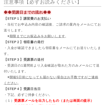
注意事項【必ずお読みください】
◆◆受講日までの流れ◆◆
【STEP１】講習費のお支払い
・当社でお申込み内容の確認後、ご請求の案内をメールにてお
送りします。
※
期限までにお振込みをお願いします
。
【STEP２】領収書の発行
・入金が確認できましたら領収書をメールにてお送りいたしま
す。
【STEP３】受講票の送付
・受講日の1週間前より入金確認が取れた方のみメールにて送
付いたします。
※
開催5日前になっても届かない場合はお手数ですがご連絡
ください
。
【STEP４】受講日当日
・下記、必ずご持参ください。
（１）
受講票メールを出力したもの（または画面の提示）