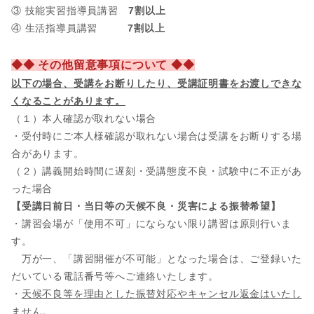
③ 技能実習指導員講習
7割以上
④ 生活指導員講習
7割以上
◆◆ その他留意事項について ◆◆
以下の場合、
受講をお断りしたり、受講証明書をお渡しできな
くなることがあります。
（１）本人確認が取れない場合
・受付時にご本人様確認が取れない場合は受講をお断りする場
合があります。
（２）講義開始時間に遅刻・受講態度不良・試験中に不正があ
った場合
【受講日前日・当日等の天候不良・災害による振替希望】
・講習会場が「使用不可」にならない限り講習は原則行いま
す。
万が一、「講習開催が不可能」となった場合は、ご登録いた
だいている電話番号等へご連絡いたします。
・
天候不良等を理由とした振替対応やキャンセル返金はいたし
ません。