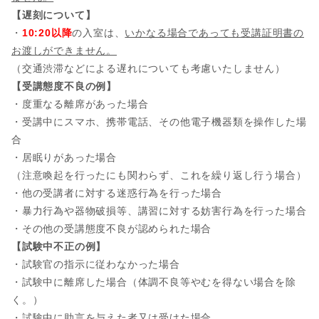
【遅刻について】
・
10:20以降
の入室は、
いかなる場合であっても受講証明書の
お渡しができません。
（交通渋滞などによる遅れについても考慮いたしません）
【受講態度不良の例】
・度重なる離席があった場合
・受講中にスマホ、携帯電話、その他電子機器類を操作した場
合
・居眠りがあった場合
（注意喚起を行ったにも関わらず、これを繰り返し行う場合）
・他の受講者に対する迷惑行為を行った場合
・暴力行為や器物破損等、講習に対する妨害行為を行った場合
・その他の受講態度不良が認められた場合
【試験中不正の例】
・試験官の指示に従わなかった場合
・試験中に離席した場合（体調不良等やむを得ない場合を除
く。）
・試験中に助言を与えた者又は受けた場合