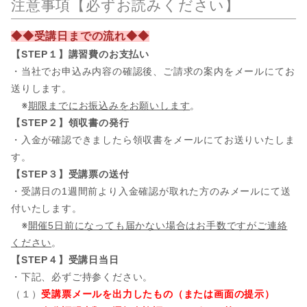
注意事項【必ずお読みください】
◆◆受講日までの流れ◆◆
【STEP１】講習費のお支払い
・当社でお申込み内容の確認後、ご請求の案内をメールにてお
送りします。
※
期限までにお振込みをお願いします
。
【STEP２】領収書の発行
・入金が確認できましたら領収書をメールにてお送りいたしま
す。
【STEP３】受講票の送付
・受講日の1週間前より入金確認が取れた方のみメールにて送
付いたします。
※
開催5日前になっても届かない場合はお手数ですがご連絡
ください
。
【STEP４】受講日当日
・下記、必ずご持参ください。
（１）
受講票メールを出力したもの（または画面の提示）