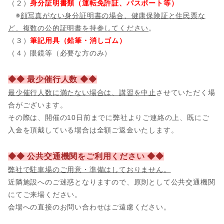
（２）
身分証明書類（運転免許証、パスポート等）
※
顔写真がない身分証明書の場合、健康保険証と住民票な
ど、複数の公的証明書を持参してください
。
（３）
筆記用具（鉛筆・消しゴム）
（４）眼鏡等（必要な方のみ）
◆◆ 最少催行人数 ◆◆
最少催行人数に満たない場合は、講習を中止
させていただく場
合がございます。
その際は、開催の10日前までに弊社よりご連絡の上、既にご
入金を頂戴している場合は全額ご返金いたします。
◆◆ 公共交通機関をご利用ください ◆◆
弊社で駐車場のご用意・準備はしておりません。
近隣施設へのご迷惑となりますので、原則として公共交通機関
にてご来場ください。
会場への直接のお問い合わせはご遠慮ください。