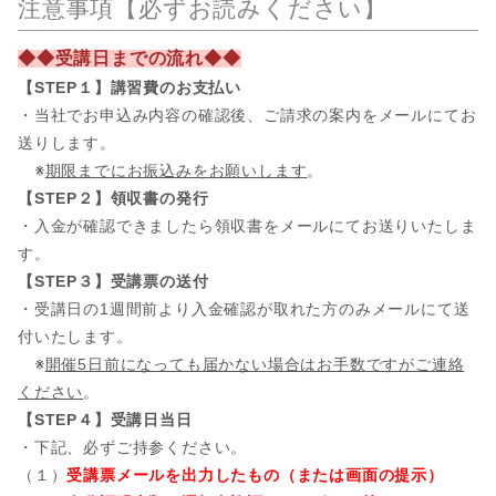
注意事項【必ずお読みください】
◆◆受講日までの流れ◆◆
【STEP１】講習費のお支払い
・当社でお申込み内容の確認後、ご請求の案内をメールにてお
送りします。
※
期限までにお振込みをお願いします
。
【STEP２】領収書の発行
・入金が確認できましたら領収書をメールにてお送りいたしま
す。
【STEP３】受講票の送付
・受講日の1週間前より入金確認が取れた方のみメールにて送
付いたします。
※
開催5日前になっても届かない場合はお手数ですがご連絡
ください
。
【STEP４】受講日当日
・下記、必ずご持参ください。
（１）
受講票メールを出力したもの（または画面の提示）