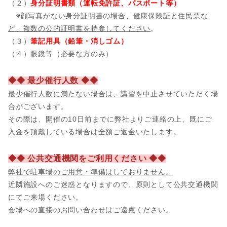
（２）
身分証明書類（運転免許証、パスポート等）
※
顔写真がない身分証明書の場合、健康保険証と住民票な
ど、複数の公的証明書を持参してください
。
（３）
筆記用具（鉛筆・消しゴム）
（４）眼鏡等（必要な方のみ）
◆◆ 最少催行人数 ◆◆
最少催行人数に満たない場合は、講習を中止
させていただく場
合がございます。
その際は、開催の10日前までに弊社よりご連絡の上、既にご
入金を頂戴している場合は全額ご返金いたします。
◆◆ 公共交通機関をご利用ください ◆◆
弊社で駐車場のご用意・準備はしておりません。
近隣施設へのご迷惑となりますので、原則として公共交通機関
にてご来場ください。
会場への直接のお問い合わせはご遠慮ください。