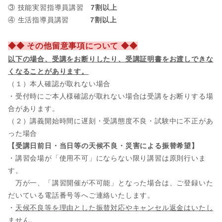
③ 技能実習指導員講習
7割以上
④ 生活指導員講習
7割以上
◆◆ その他留意事項について ◆◆
以下の場合、
受講をお断りしたり、受講証明書をお渡しできな
くなることがあります。
（１）本人確認が取れない場合
・受付時にご本人様確認が取れない場合は受講をお断りする場
合があります。
（２）講義開始時間に遅刻・受講態度不良・試験中に不正があ
った場合
【受講日前日・当日等の天候不良・災害による振替希望】
・講習会場が「使用不可」にならない限り講習は原則行いま
す。
万が一、「講習開催が不可能」となった場合は、ご登録いた
だいている電話番号等へご連絡いたします。
・
天候不良等を理由とした振替対応やキャンセル返金はいたし
ません。