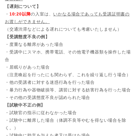
【遅刻について】
・
10:20以降
の入室は、
いかなる場合であっても受講証明書の
お渡しができません。
（交通渋滞などによる遅れについても考慮いたしません）
【受講態度不良の例】
・度重なる離席があった場合
・受講中にスマホ、携帯電話、その他電子機器類を操作した場
合
・居眠りがあった場合
（注意喚起を行ったにも関わらず、これを繰り返し行う場合）
・他の受講者に対する迷惑行為を行った場合
・暴力行為や器物破損等、講習に対する妨害行為を行った場合
・その他の受講態度不良が認められた場合
【試験中不正の例】
・試験官の指示に従わなかった場合
・試験中に離席した場合（体調不良等やむを得ない場合を除
く。）
・試験中に助言を与えた者又は受けた場合