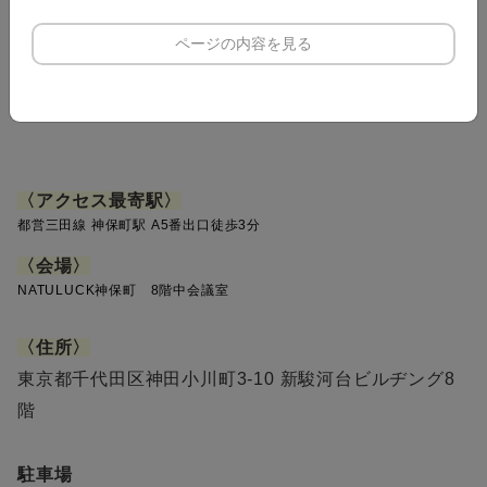
セミナー後 16:00〜17:30
ページの内容を見る
よりそいタイム
【質疑応答】
食セミナー・ユニファイについてお気軽にご質問、ご相談下さい
〈
アクセス最寄駅
〉
都営三田線 神保町駅 A5番出口徒歩3分
〈会場
〉
NATULUCK神保町 8階中会議室
〈住所
〉
東京都千代田区神田小川町3-10 新駿河台ビルヂング8
階
駐車場