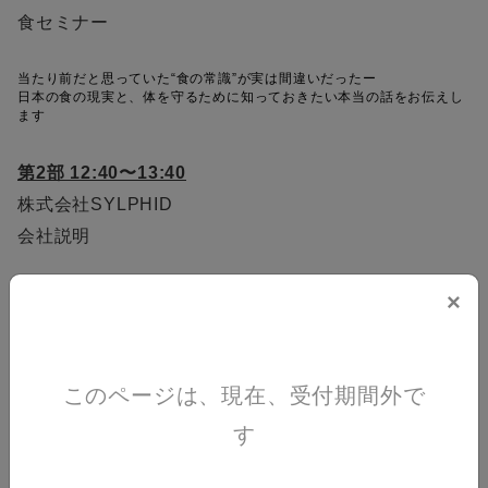
食セミナー
当たり前だと思っていた“食の常識”が実は間違いだったー
日本の食の現実と、体を守るために知っておきたい本当の話をお伝えし
ます
第2部 12:40〜13:40
株式会社SYLPHID
会社説明
×
第3部 13:50〜16:00
ユニファイ・セミナー
UNIPLATは国連の提唱するSDG'sを推進し研究者や起業家、法人を支援
し、世界中のサポーターと繋げるオンラインプラットフォーム
このページは、現在、受付期間外で
〈
登壇者
〉
す
◯国連世界平和協会
東 芳弘
人権公使