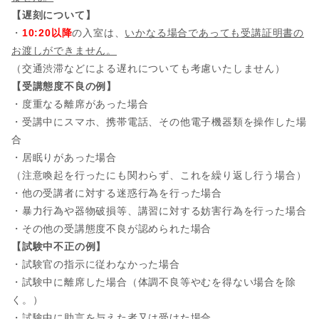
【遅刻について】
・
10:20以降
の入室は、
いかなる場合であっても受講証明書の
お渡しができません。
（交通渋滞などによる遅れについても考慮いたしません）
【受講態度不良の例】
・度重なる離席があった場合
・受講中にスマホ、携帯電話、その他電子機器類を操作した場
合
・居眠りがあった場合
（注意喚起を行ったにも関わらず、これを繰り返し行う場合）
・他の受講者に対する迷惑行為を行った場合
・暴力行為や器物破損等、講習に対する妨害行為を行った場合
・その他の受講態度不良が認められた場合
【試験中不正の例】
・試験官の指示に従わなかった場合
・試験中に離席した場合（体調不良等やむを得ない場合を除
く。）
・試験中に助言を与えた者又は受けた場合