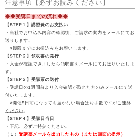
注意事項【必ずお読みください】
◆◆受講日までの流れ◆◆
【STEP１】講習費のお支払い
・当社でお申込み内容の確認後、ご請求の案内をメールにてお
送りします。
※
期限までにお振込みをお願いします
。
【STEP２】領収書の発行
・入金が確認できましたら領収書をメールにてお送りいたしま
す。
【STEP３】受講票の送付
・受講日の1週間前より入金確認が取れた方のみメールにて送
付いたします。
※
開催5日前になっても届かない場合はお手数ですがご連絡
ください
。
【STEP４】受講日当日
・下記、必ずご持参ください。
（１）
受講票メールを出力したもの（または画面の提示）