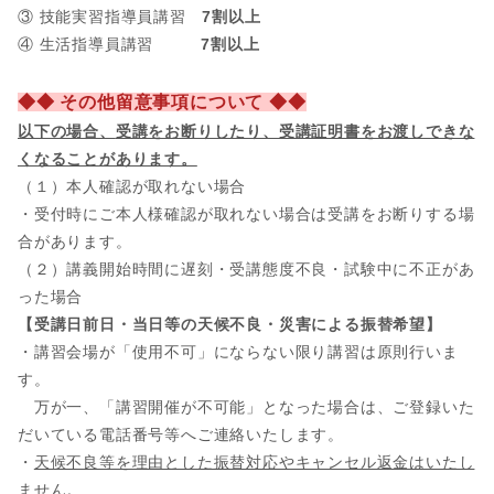
③ 技能実習指導員講習
7割以上
④ 生活指導員講習
7割以上
◆◆ その他留意事項について ◆◆
以下の場合、
受講をお断りしたり、受講証明書をお渡しできな
くなることがあります。
（１）本人確認が取れない場合
・受付時にご本人様確認が取れない場合は受講をお断りする場
合があります。
（２）講義開始時間に遅刻・受講態度不良・試験中に不正があ
った場合
【受講日前日・当日等の天候不良・災害による振替希望】
・講習会場が「使用不可」にならない限り講習は原則行いま
す。
万が一、「講習開催が不可能」となった場合は、ご登録いた
だいている電話番号等へご連絡いたします。
・
天候不良等を理由とした振替対応やキャンセル返金はいたし
ません。