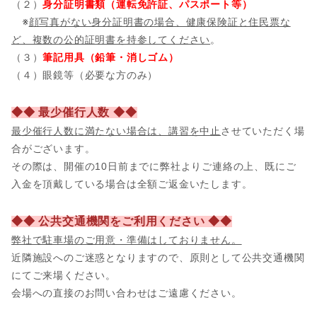
（２）
身分証明書類（運転免許証、パスポート等）
※
顔写真がない身分証明書の場合、健康保険証と住民票な
ど、複数の公的証明書を持参してください
。
（３）
筆記用具（鉛筆・消しゴム）
（４）眼鏡等（必要な方のみ）
◆◆ 最少催行人数 ◆◆
最少催行人数に満たない場合は、講習を中止
させていただく場
合がございます。
その際は、開催の10日前までに弊社よりご連絡の上、既にご
入金を頂戴している場合は全額ご返金いたします。
◆◆ 公共交通機関をご利用ください ◆◆
弊社で駐車場のご用意・準備はしておりません。
近隣施設へのご迷惑となりますので、原則として公共交通機関
にてご来場ください。
会場への直接のお問い合わせはご遠慮ください。