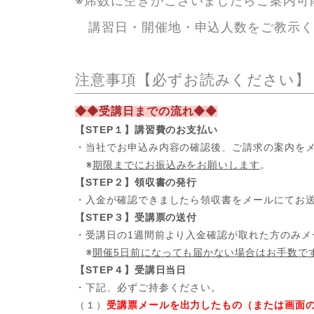
※席数に空きがございましたらご案内可
講習日・開催地・申込人数をご教示く
注意事項【必ずお読みください】
◆◆受講日までの流れ◆◆
【STEP１】講習費のお支払い
・当社でお申込み内容の確認後、ご請求の案内を
※
期限までにお振込みをお願いします
。
【STEP２】領収書の発行
・入金が確認できましたら領収書をメールにてお
【STEP３】受講票の送付
・受講日の1週間前より入金確認が取れた方のみメ
※
開催5日前になっても届かない場合はお手数で
【STEP４】受講日当日
・下記、必ずご持参ください。
（１）
受講票メールを出力したもの（または画面