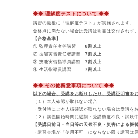
◆◆ 理解度テストについて ◆◆
講習の最後に「理解度テスト」が実施されます。
合格点に満たない場合は受講証明書は交付されず
【合格基準】
① 監理責任者等講習
8割以上
② 技能実習責任者講習
7割以上
③ 技能実習指導員講習
7割以上
④ 生活指導員講習
7割以上
◆◆ その他留意事項について ◆◆
以下の場合、
受講をお断りしたり、受講証明書を
（１）本人確認が取れない場合
・受付時にご本人様確認が取れない場合は受講を
（２）講義開始時間に遅刻・受講態度不良・試験
【受講日前日・当日等の天候不良・災害による振
・講習会場が「使用不可」にならない限り講習は