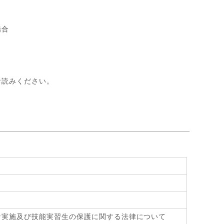
場合
お読みください。
》
な実施及び技能実習生の保護に関する法律について