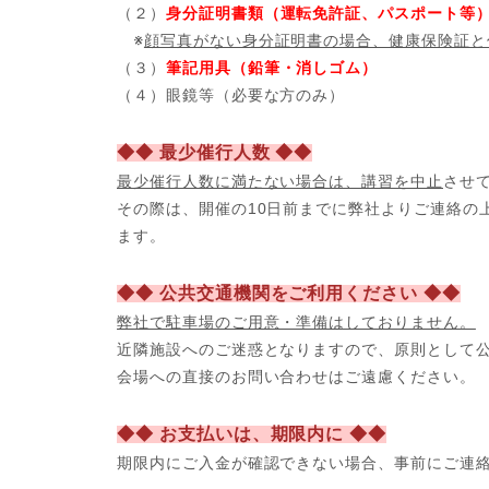
（２）
身分証明書類（運転免許証、パスポート等
※
顔写真がない身分証明書の場合、健康保険証と
（３）
筆記用具（鉛筆・消しゴム）
（４）眼鏡等（必要な方のみ）
◆◆ 最少催行人数 ◆◆
最少催行人数に満たない場合は、講習を中止
させ
その際は、開催の10日前までに弊社よりご連絡の
ます。
◆◆ 公共交通機関をご利用ください ◆◆
弊社で駐車場のご用意・準備はしておりません。
近隣施設へのご迷惑となりますので、原則として
会場への直接のお問い合わせはご遠慮ください。
◆◆ お支払いは、期限内に ◆◆
期限内にご入金が確認できない場合、事前
にご連