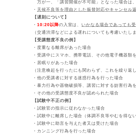
万が一、「講習開催が不可能」となった場合は、
・
天候不良等を理由とした振替対応やキャンセル
【遅刻について】
・
10:20以降
の入室は、
いかなる場合であっても受
（交通渋滞などによる遅れについても考慮いたし
【受講態度不良の例】
・度重なる離席があった場合
・受講中にスマホ、携帯電話、その他電子機器類
・居眠りがあった場合
（注意喚起を行ったにも関わらず、これを繰り返
・他の受講者に対する迷惑行為を行った場合
・暴力行為や器物破損等、講習に対する妨害行為
・その他の受講態度不良が認められた場合
【試験中不正の例】
・試験官の指示に従わなかった場合
・試験中に離席した場合（体調不良等やむを得な
・試験中に助言を与えた者又は受けた場合
・カンニング行為を行った場合