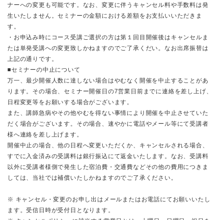
ナーへの変更も可能です。なお、変更に伴うキャンセル料や手数料は発
生いたしません。セミナーの金額における差額をお支払いいただきま
す。
・お申込み時にコース受講ご選択の方は第１回目開催後はキャンセルま
たは単発受講への変更致しかねますのでご了承くだい。なお出席振替は
上記の通りです。
■セミナーの中止について
万一、最少開催人数に達しない場合はやむなく開催を中止することがあ
ります。その場合、セミナー開催日の7営業日前までに連絡を差し上げ、
日程変更等をお願いする場合がございます。
また、講師急病やその他やむを得ない事情により開催を中止させていた
だく場合がございます。その場合、速やかに電話やメール等にて受講者
様へ連絡を差し上げます。
開催中止の場合、他の日程へ変更いただくか、キャンセルされる場合、
すでに入金済みの受講料は銀行振込にて返金いたします。なお、受講料
以外に受講者様側で発生した宿泊費・交通費などその他の費用につきま
しては、当社では補償いたしかねますのでご了承ください。
※ キャンセル・変更のお申し出はメールまたはお電話にてお願いいたし
ます。受信日時が受付日となります。