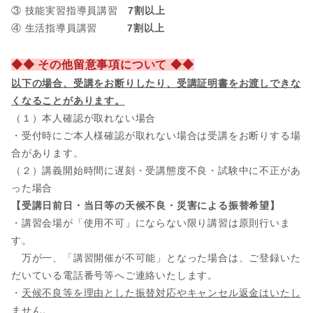
③ 技能実習指導員講習
7割以上
④ 生活指導員講習
7割以上
◆◆ その他留意事項について ◆◆
以下の場合、
受講をお断りしたり、受講証明書をお渡しできな
くなることがあります。
（１）本人確認が取れない場合
・受付時にご本人様確認が取れない場合は受講をお断りする場
合があります。
（２）講義開始時間に遅刻・受講態度不良・試験中に不正があ
った場合
【受講日前日・当日等の天候不良・災害による振替希望】
・講習会場が「使用不可」にならない限り講習は原則行いま
す。
万が一、「講習開催が不可能」となった場合は、ご登録いた
だいている電話番号等へご連絡いたします。
・
天候不良等を理由とした振替対応やキャンセル返金はいたし
ません。