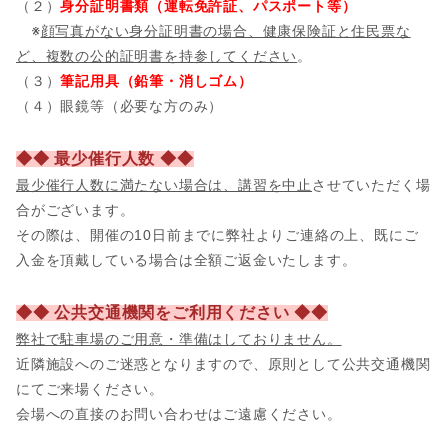
（２）
身分証明書類（運転免許証、パスポート等）
※
顔写真がない身分証明書の場合、健康保険証と住民票な
ど、複数の公的証明書を持参してください
。
（３）
筆記用具（鉛筆・消しゴム）
（４）眼鏡等（必要な方のみ）
◆◆ 最少催行人数 ◆◆
最少催行人数に満たない場合は、講習を中止
させていただく場
合がございます。
その際は、開催の10日前までに弊社よりご連絡の上、既にご
入金を頂戴している場合は全額ご返金いたします。
◆◆ 公共交通機関をご利用ください ◆◆
弊社で駐車場のご用意・準備はしておりません。
近隣施設へのご迷惑となりますので、原則として公共交通機関
にてご来場ください。
会場への直接のお問い合わせはご遠慮ください。