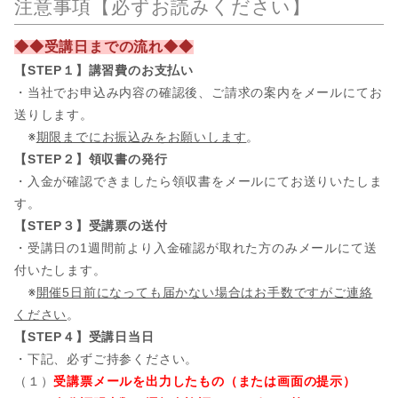
注意事項【必ずお読みください】
◆◆受講日までの流れ◆◆
【STEP１】講習費のお支払い
・当社でお申込み内容の確認後、ご請求の案内をメールにてお
送りします。
※
期限までにお振込みをお願いします
。
【STEP２】領収書の発行
・入金が確認できましたら領収書をメールにてお送りいたしま
す。
【STEP３】受講票の送付
・受講日の1週間前より入金確認が取れた方のみメールにて送
付いたします。
※
開催5日前になっても届かない場合はお手数ですがご連絡
ください
。
【STEP４】受講日当日
・下記、必ずご持参ください。
（１）
受講票メールを出力したもの（または画面の提示）