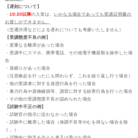
【遅刻について】
・
10:20以降
の入室は、
いかなる場合であっても受講証明書の
お渡しができません。
（交通渋滞などによる遅れについても考慮いたしません）
【受講態度不良の例】
・度重なる離席があった場合
・受講中にスマホ、携帯電話、その他電子機器類を操作した場
合
・居眠りがあった場合
（注意喚起を行ったにも関わらず、これを繰り返し行う場合）
・他の受講者に対する迷惑行為を行った場合
・暴力行為や器物破損等、講習に対する妨害行為を行った場合
・その他の受講態度不良が認められた場合
【試験中不正の例】
・試験官の指示に従わなかった場合
・試験中に離席した場合（体調不良等やむを得ない場合を除
く。）
・試験中に助言を与えた者又は受けた場合