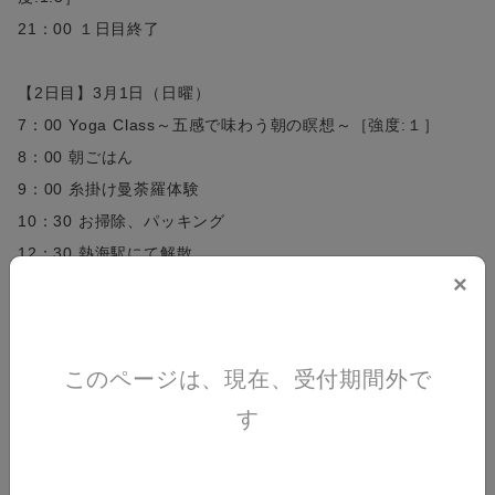
21：00 １日目終了
【2日目】3月1日（日曜）
7：00 Yoga Class～五感で味わう朝の瞑想～［強度:１］
8：00 朝ごはん
9：00 糸掛け曼荼羅体験
10：30 お掃除、パッキング
12：30 熱海駅にて解散
×
■キャンセルポリシー
31日目にあたる日以前の解除：無料
このページは、現在、受付期間外で
30日目にあたる日から15日前までの解除：旅行代金の50％
14日目にあたる日から8日前までの解除：旅行代金の80％
す
7日目以降：旅行代金の100％