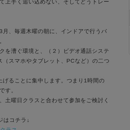
て上手く追い込めない、
そしてどうトレー
ら3月、毎週木曜の朝に、
インドアで行うバ
。
クを漕ぐ環境と、（２）
ビデオ通話システ
ス（
スマホやタブレット、PCなど）の二つ
を上げることに集中します。
つまり1時間の
です。
、
土曜日クラスと合わせて参加をご検討く
ージはコチラ↓
超クラス