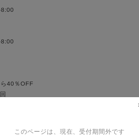
8:00
8:00
ら40％OFF
/回
加から20％OFF
/回
このページは、現在、受付期間外です