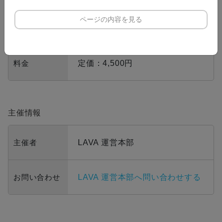
カレンダーに追加
開催日時
Google
ページの内容を見る
Mac (iOS)
料金
定価：4,500円
主催情報
主催者
LAVA 運営本部
お問い合わせ
LAVA 運営本部へ問い合わせする