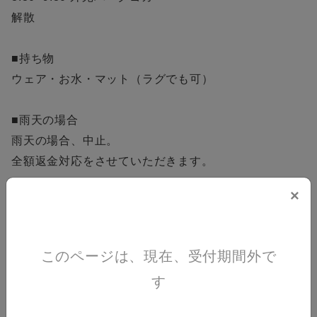
解散
■持ち物
ウェア・お水・マット（ラグでも可）
■雨天の場合
雨天の場合、中止。
全額返金対応をさせていただきます。
×
申込期間
2026/4/3(金) 23:59 まで
このページは、現在、受付期間外で
す
2026/4/4(土) 07:30 〜 09:30