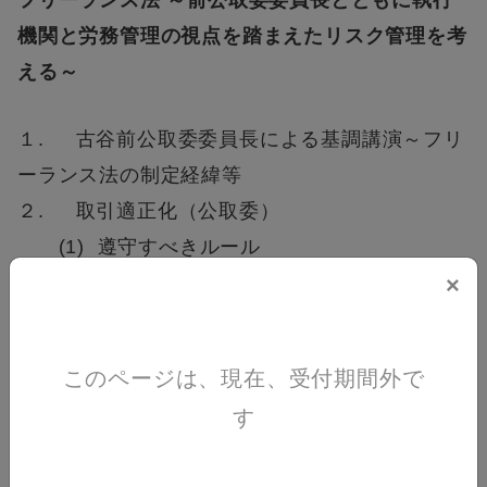
機関と労務管理の視点を踏まえたリスク管理を考
える～
１. 古谷前公取委委員長による基調講演～フリ
ーランス法の制定経緯等
２. 取引適正化（公取委）
(1) 遵守すべきルール
(2) 執行状況～勧告事例の分析及び対応策
×
３. 就業環境整備（厚労省）
(1) 遵守すべきルール
このページは、現在、受付期間外で
(2) 執行の仕組と執行状況
す
４. その他フリーランスと働く上で注意すべき
点