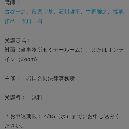
講師：
古谷一之
、
藤原宇基
、
石川哲平
、
中野雅之
、
福地
拓己
、
市川一樹
受講形式：
対面（当事務所セミナールーム）、またはオンラ
イン（Zoom)
主催： 岩田合同法律事務所
受講料： 無料
＊お申込期限： 4/15（水）までにお申し込みく
ださい。