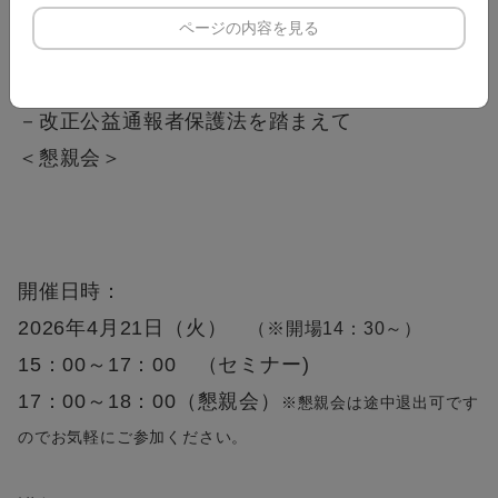
(1) フリーランスと労働基準法上の「労働
ページの内容を見る
者」との違い
(2) フリーランスによる内部通報とその対応
－改正公益通報者保護法を踏まえて
＜懇親会＞
開催日時：
2026年4月21日（火）
（※開場14：30～）
15：00～17：00 （セミナー)
17：00～18：00（懇親会）
※懇親会は途中退出可です
のでお気軽にご参加ください。