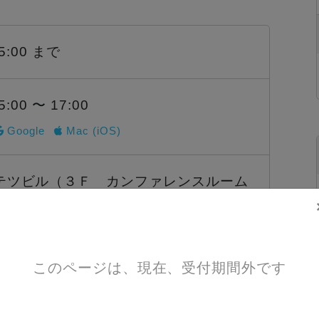
15:00 まで
5:00 〜 17:00
Google
Mac (iOS)
テツビル（３Ｆ カンファレンスルーム
区名駅1－1－17
GoogleMapで見る
このページは、現在、受付期間外です