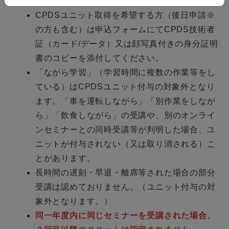
に
CPDS技術者登録番号
をご記入ください。
CPDSユニット取得を希望する方（後日申請※
の方も含む）は申込フォームにてCPDS技術者
証（カード/データ）又は顔写真付きの身分証明
書のコピーを添付してください。
「ながら学習」（学習時間に複数の作業等をし
ている）はCPDSユニット付与の対象外となり
ます。「車を運転しながら」「別作業をしなが
ら」「飲食しながら」の受講や、別のオンライ
ンセミナーとの同時受講等が判明した場合、ユ
ニットが付与されない（又は取り消される）こ
とがあります。
長時間の遅刻・早退・離席等された場合の
部分
受講は
認め
ておりません。
（
ユニット付与の対
象外となります。）
同一年度内に同じセミナーを受講された場合、