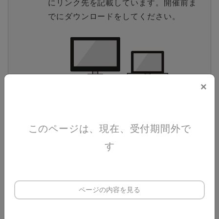
にリンク先を記載しています。
開催前ま
でにダウンロードをしてください。
×
このページは、現在、受付期間外で
す
CPDS
本セミナーはCPDS認定講習会です。ユニット数
6
は
となります。（形態コード：101-1）
ページの内容を見る
代行申請を行いますので、申込みフォーム内