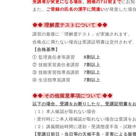
受講者が変更になる場合、開催の7日前まで
にお知
また、
ご登録の氏名の漢字に間違い
が発覚した場
◆◆ 理解度テストについて ◆◆
講習の最後に「理解度テスト」が実施されます。
合格点に満たない場合は受講証明書は交付されず
【合格基準】
① 監理責任者等講習
8割以上
② 技能実習責任者講習
7割以上
③ 技能実習指導員講習
7割以上
④ 生活指導員講習
7割以上
◆◆ その他留意事項について ◆◆
以下の場合、
受講をお断りしたり、受講証明書を
（１）本人確認が取れない場合
・受付時にご本人様確認が取れない場合は受講を
（２）講義開始時間に遅刻・受講態度不良・試験
【受講日前日・当日等の天候不良・災害による振