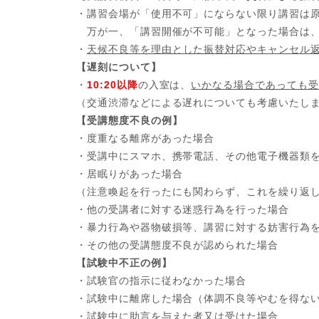
・講習会場が「使用不可」にならない限り講習は
万が一、「講習開催が不可能」となった場合は、
・
天候不良等を理由とした振替対応やキャンセル
【遅刻について】
・
10:20以降
の入室は、
いかなる場合であっても受
（交通渋滞などによる遅れについても考慮いたし
【受講態度不良の例】
・度重なる離席があった場合
・受講中にスマホ、携帯電話、その他電子機器類
・居眠りがあった場合
（注意喚起を行ったにも関わらず、これを繰り返
・他の受講者に対する迷惑行為を行った場合
・暴力行為や器物破損等、講習に対する妨害行為
・その他の受講態度不良が認められた場合
【試験中不正の例】
・試験官の指示に従わなかった場合
・試験中に離席した場合（体調不良等やむを得な
・試験中に助言を与えた者又は受けた場合