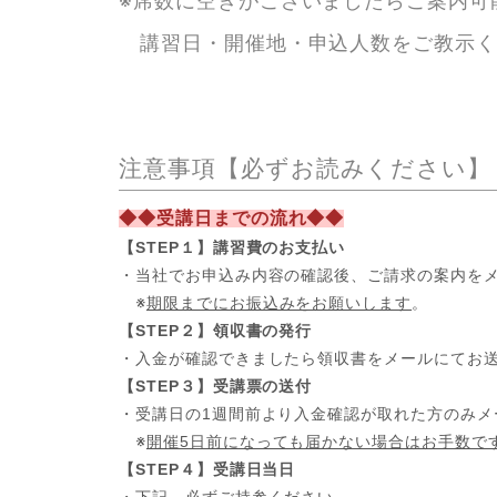
※席数に空きがございましたらご案内可
講習日・開催地・申込人数をご教示く
注意事項【必ずお読みください】
◆◆受講日までの流れ◆◆
【STEP１】講習費のお支払い
・当社でお申込み内容の確認後、ご請求の案内を
※
期限までにお振込みをお願いします
。
【STEP２】領収書の発行
・入金が確認できましたら領収書をメールにてお
【STEP３】受講票の送付
・受講日の1週間前より入金確認が取れた方のみメ
※
開催5日前になっても届かない場合はお手数で
【STEP４】受講日当日