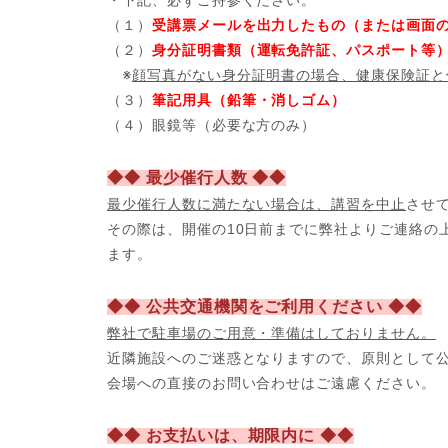
・下記、必ずご持参ください。
（１）
受講票メールを出力したもの（または画面
（２）
身分証明書類（運転免許証、パスポート等
※
顔写真がない身分証明書の場合、健康保険証と
（３）
筆記用具（鉛筆・消しゴム）
（４）眼鏡等（必要な方のみ）
◆◆ 最少催行人数 ◆◆
最少催行人数に満たない場合は、講習を中止
させ
その際は、開催の10日前までに弊社よりご連絡の
ます。
◆◆ 公共交通機関をご利用ください ◆◆
弊社で駐車場のご用意・準備はしておりません。
近隣施設へのご迷惑となりますので、原則として
会場への直接のお問い合わせはご遠慮ください。
◆◆ お支払いは、期限内に ◆◆