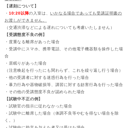
【遅刻について】
・
10:20以降
の入室は、
いかなる場合であっても受講証明書の
お渡しができません。
（交通渋滞などによる遅れについても考慮いたしません）
【受講態度不良の例】
・度重なる離席があった場合
・受講中にスマホ、携帯電話、その他電子機器類を操作した場
合
・居眠りがあった場合
（注意喚起を行ったにも関わらず、これを繰り返し行う場合）
・他の受講者に対する迷惑行為を行った場合
・暴力行為や器物破損等、講習に対する妨害行為を行った場合
・その他の受講態度不良が認められた場合
【試験中不正の例】
・試験官の指示に従わなかった場合
・試験中に離席した場合（体調不良等やむを得ない場合を除
く。）
・試験中に助言を与えた者又は受けた場合