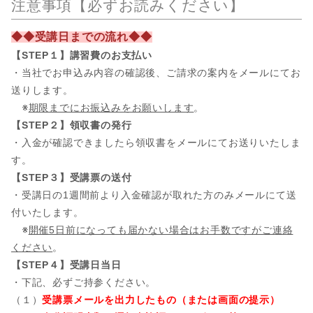
注意事項【必ずお読みください】
◆◆受講日までの流れ◆◆
【STEP１】講習費のお支払い
・当社でお申込み内容の確認後、ご請求の案内をメールにてお
送りします。
※
期限までにお振込みをお願いします
。
【STEP２】領収書の発行
・入金が確認できましたら領収書をメールにてお送りいたしま
す。
【STEP３】受講票の送付
・受講日の1週間前より入金確認が取れた方のみメールにて送
付いたします。
※
開催5日前になっても届かない場合はお手数ですがご連絡
ください
。
【STEP４】受講日当日
・下記、必ずご持参ください。
（１）
受講票メールを出力したもの（または画面の提示）