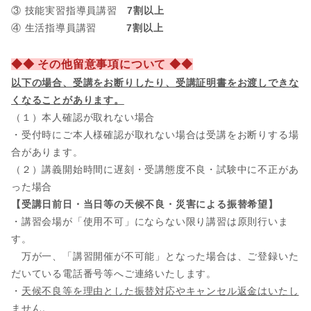
③ 技能実習指導員講習
7割以上
④ 生活指導員講習
7割以上
◆◆ その他留意事項について ◆◆
以下の場合、
受講をお断りしたり、受講証明書をお渡しできな
くなることがあります。
（１）本人確認が取れない場合
・受付時にご本人様確認が取れない場合は受講をお断りする場
合があります。
（２）講義開始時間に遅刻・受講態度不良・試験中に不正があ
った場合
【受講日前日・当日等の天候不良・災害による振替希望】
・講習会場が「使用不可」にならない限り講習は原則行いま
す。
万が一、「講習開催が不可能」となった場合は、ご登録いた
だいている電話番号等へご連絡いたします。
・
天候不良等を理由とした振替対応やキャンセル返金はいたし
ません。