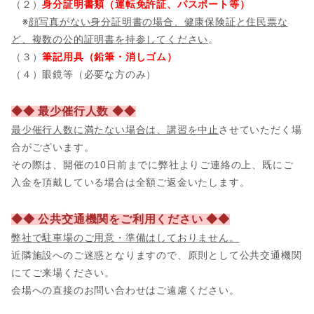
（２）
身分証明書類（運転免許証、パスポート等）
※
顔写真がない身分証明書の場合、健康保険証と住民票な
ど、複数の公的証明書を持参してください
。
（３）
筆記用具（鉛筆・消しゴム）
（４）眼鏡等（必要な方のみ）
◆◆ 最少催行人数 ◆◆
最少催行人数に満たない場合は、講習を中止
させていただく場
合がございます。
その際は、開催の10日前までに弊社よりご連絡の上、既にご
入金を頂戴している場合は全額ご返金いたします。
◆◆ 公共交通機関をご利用ください ◆◆
弊社で駐車場のご用意・準備はしておりません。
近隣施設へのご迷惑となりますので、原則として公共交通機関
にてご来場ください。
会場への直接のお問い合わせはご遠慮ください。