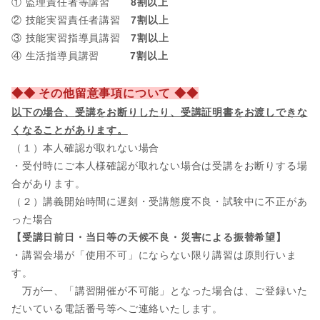
① 監理責任者等講習
8割以上
② 技能実習責任者講習
7割以上
③ 技能実習指導員講習
7割以上
④ 生活指導員講習
7割以上
◆◆ その他留意事項について ◆◆
以下の場合、
受講をお断りしたり、受講証明書をお渡しできな
くなることがあります。
（１）本人確認が取れない場合
・受付時にご本人様確認が取れない場合は受講をお断りする場
合があります。
（２）講義開始時間に遅刻・受講態度不良・試験中に不正があ
った場合
【受講日前日・当日等の天候不良・災害による振替希望】
・講習会場が「使用不可」にならない限り講習は原則行いま
す。
万が一、「講習開催が不可能」となった場合は、ご登録いた
だいている電話番号等へご連絡いたします。