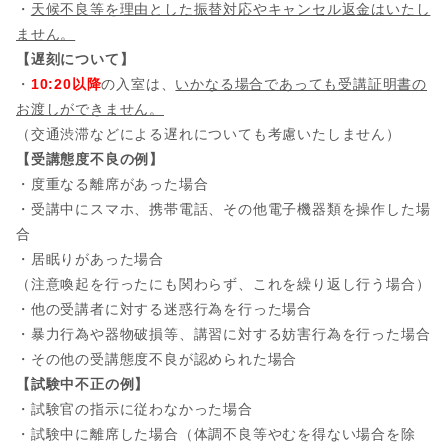
・
天候不良等を理由とした振替対応やキャンセル返金はいたし
ません。
【遅刻について】
・
10:20以降
の入室は、
いかなる場合であっても受講証明書の
お渡しができません。
（交通渋滞などによる遅れについても考慮いたしません）
【受講態度不良の例】
・度重なる離席があった場合
・受講中にスマホ、携帯電話、その他電子機器類を操作した場
合
・居眠りがあった場合
（注意喚起を行ったにも関わらず、これを繰り返し行う場合）
・他の受講者に対する迷惑行為を行った場合
・暴力行為や器物破損等、講習に対する妨害行為を行った場合
・その他の受講態度不良が認められた場合
【試験中不正の例】
・試験官の指示に従わなかった場合
・試験中に離席した場合（体調不良等やむを得ない場合を除