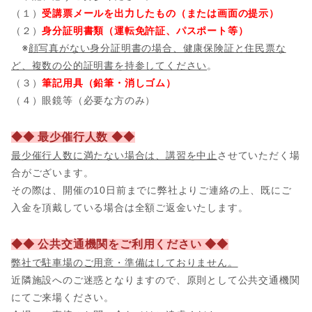
（１）
受講票メールを出力したもの（または画面の提示）
（２）
身分証明書類（運転免許証、パスポート等）
※
顔写真がない身分証明書の場合、健康保険証と住民票な
ど、複数の公的証明書を持参してください
。
（３）
筆記用具（鉛筆・消しゴム）
（４）眼鏡等（必要な方のみ）
◆◆ 最少催行人数 ◆◆
最少催行人数に満たない場合は、講習を中止
させていただく場
合がございます。
その際は、開催の10日前までに弊社よりご連絡の上、既にご
入金を頂戴している場合は全額ご返金いたします。
◆◆ 公共交通機関をご利用ください ◆◆
弊社で駐車場のご用意・準備はしておりません。
近隣施設へのご迷惑となりますので、原則として公共交通機関
にてご来場ください。