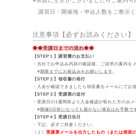
※席数に空きがございましたらご案内可
講習日・開催地・申込人数をご教示く
注意事項【必ずお読みください】
◆◆受講日までの流れ◆◆
【STEP１】講習費のお支払い
・当社でお申込み内容の確認後、ご請求の案内を
※
期限までにお振込みをお願いします
。
【STEP２】領収書の発行
・入金が確認できましたら領収書をメールにてお
【STEP３】受講票の送付
・受講日の1週間前より入金確認が取れた方のみメ
※
開催5日前になっても届かない場合はお手数で
【STEP４】受講日当日
・下記、必ずご持参ください。
（１）
受講票メールを出力したもの（または画面