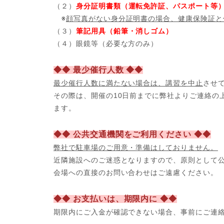
（２）
身分証明書類（運転免許証、パスポート等
※
顔写真がない身分証明書の場合、健康保険証と
（３）
筆記用具（鉛筆・消しゴム）
（４）眼鏡等（必要な方のみ）
◆◆ 最少催行人数 ◆◆
最少催行人数に満たない場合は、講習を中止
させ
その際は、開催の10日前までに弊社よりご連絡の
ます。
◆◆ 公共交通機関をご利用ください ◆◆
弊社で駐車場のご用意・準備はしておりません。
近隣施設へのご迷惑となりますので、原則として
会場への直接のお問い合わせはご遠慮ください。
◆◆ お支払いは、期限内に ◆◆
期限内にご入金が確認できない場合、事前にご連