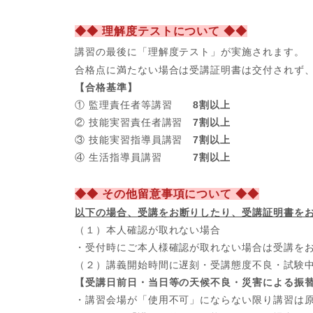
◆◆ 理解度テストについて ◆◆
講習の最後に「理解度テスト」が実施されます。
合格点に満たない場合は受講証明書は交付されず
【合格基準】
① 監理責任者等講習
8割以上
② 技能実習責任者講習
7割以上
③ 技能実習指導員講習
7割以上
④ 生活指導員講習
7割以上
◆◆ その他留意事項について ◆◆
以下の場合、
受講をお断りしたり、受講証明書を
（１）本人確認が取れない場合
・受付時にご本人様確認が取れない場合は受講を
（２）講義開始時間に遅刻・受講態度不良・試験
【受講日前日・当日等の天候不良・災害による振
・講習会場が「使用不可」にならない限り講習は