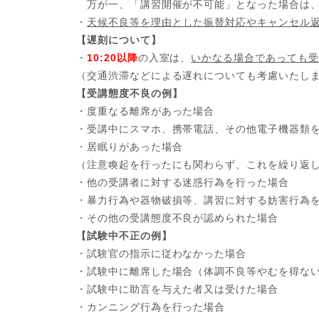
万が一、「講習開催が不可能」となった場合は、
・
天候不良等を理由とした振替対応やキャンセル
【遅刻について】
・
10:20以降
の入室は、
いかなる場合であっても受
（交通渋滞などによる遅れについても考慮いたし
【受講態度不良の例】
・度重なる離席があった場合
・受講中にスマホ、携帯電話、その他電子機器類
・居眠りがあった場合
（注意喚起を行ったにも関わらず、これを繰り返
・他の受講者に対する迷惑行為を行った場合
・暴力行為や器物破損等、講習に対する妨害行為
・その他の受講態度不良が認められた場合
【試験中不正の例】
・試験官の指示に従わなかった場合
・試験中に離席した場合（体調不良等やむを得な
・試験中に助言を与えた者又は受けた場合
・カンニング行為を行った場合