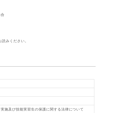
場合
お読みください。
》
な実施及び技能実習生の保護に関する法律について