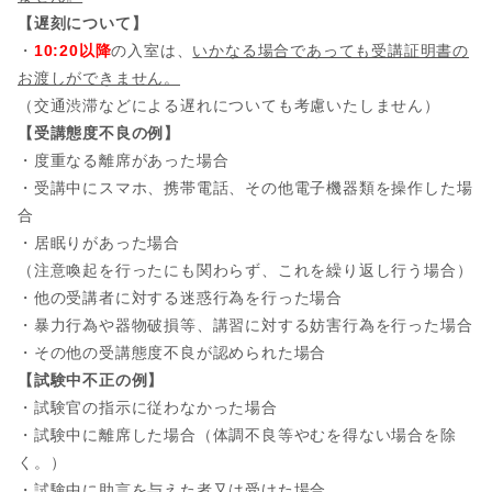
【遅刻について】
・
10:20以降
の入室は、
いかなる場合であっても受講証明書の
お渡しができません。
（交通渋滞などによる遅れについても考慮いたしません）
【受講態度不良の例】
・度重なる離席があった場合
・受講中にスマホ、携帯電話、その他電子機器類を操作した場
合
・居眠りがあった場合
（注意喚起を行ったにも関わらず、これを繰り返し行う場合）
・他の受講者に対する迷惑行為を行った場合
・暴力行為や器物破損等、講習に対する妨害行為を行った場合
・その他の受講態度不良が認められた場合
【試験中不正の例】
・試験官の指示に従わなかった場合
・試験中に離席した場合（体調不良等やむを得ない場合を除
く。）
・試験中に助言を与えた者又は受けた場合