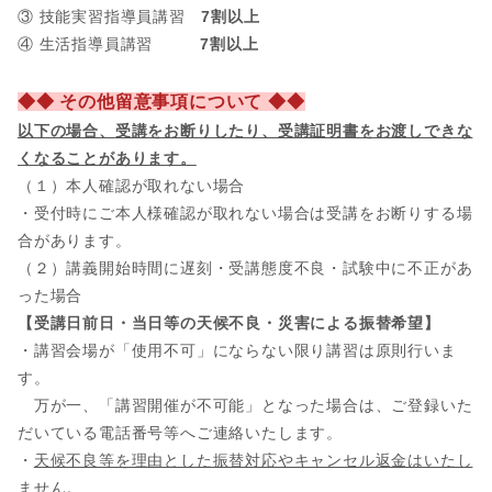
③ 技能実習指導員講習
7割以上
④ 生活指導員講習
7割以上
◆◆ その他留意事項について ◆◆
以下の場合、
受講をお断りしたり、受講証明書をお渡しできな
くなることがあります。
（１）本人確認が取れない場合
・受付時にご本人様確認が取れない場合は受講をお断りする場
合があります。
（２）講義開始時間に遅刻・受講態度不良・試験中に不正があ
った場合
【受講日前日・当日等の天候不良・災害による振替希望】
・講習会場が「使用不可」にならない限り講習は原則行いま
す。
万が一、「講習開催が不可能」となった場合は、ご登録いた
だいている電話番号等へご連絡いたします。
・
天候不良等を理由とした振替対応やキャンセル返金はいたし
ません。