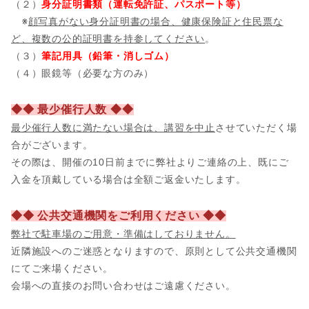
（２）
身分証明書類（運転免許証、パスポート等）
※
顔写真がない身分証明書の場合、健康保険証と住民票な
ど、複数の公的証明書を持参してください
。
（３）
筆記用具（鉛筆・消しゴム）
（４）眼鏡等（必要な方のみ）
◆◆ 最少催行人数 ◆◆
最少催行人数に満たない場合は、講習を中止
させていただく場
合がございます。
その際は、開催の10日前までに弊社よりご連絡の上、既にご
入金を頂戴している場合は全額ご返金いたします。
◆◆ 公共交通機関をご利用ください ◆◆
弊社で駐車場のご用意・準備はしておりません。
近隣施設へのご迷惑となりますので、原則として公共交通機関
にてご来場ください。
会場への直接のお問い合わせはご遠慮ください。