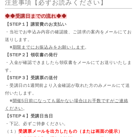
注意事項【必ずお読みください】
◆◆受講日までの流れ◆◆
【STEP１】講習費のお支払い
・当社でお申込み内容の確認後、ご請求の案内をメールにてお
送りします。
※
期限までにお振込みをお願いします
。
【STEP２】領収書の発行
・入金が確認できましたら領収書をメールにてお送りいたしま
す。
【STEP３】受講票の送付
・受講日の1週間前より入金確認が取れた方のみメールにて送
付いたします。
※
開催5日前になっても届かない場合はお手数ですがご連絡
ください
。
【STEP４】受講日当日
・下記、必ずご持参ください。
（１）
受講票メールを出力したもの（または画面の提示）