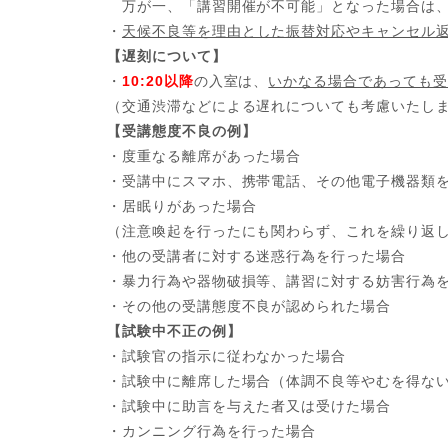
万が一、「講習開催が不可能」となった場合は、
・
天候不良等を理由とした振替対応やキャンセル
【遅刻について】
・
10:20以降
の入室は、
いかなる場合であっても受
（交通渋滞などによる遅れについても考慮いたし
【受講態度不良の例】
・度重なる離席があった場合
・受講中にスマホ、携帯電話、その他電子機器類
・居眠りがあった場合
（注意喚起を行ったにも関わらず、これを繰り返
・他の受講者に対する迷惑行為を行った場合
・暴力行為や器物破損等、講習に対する妨害行為
・その他の受講態度不良が認められた場合
【試験中不正の例】
・試験官の指示に従わなかった場合
・試験中に離席した場合（体調不良等やむを得な
・試験中に助言を与えた者又は受けた場合
・カンニング行為を行った場合