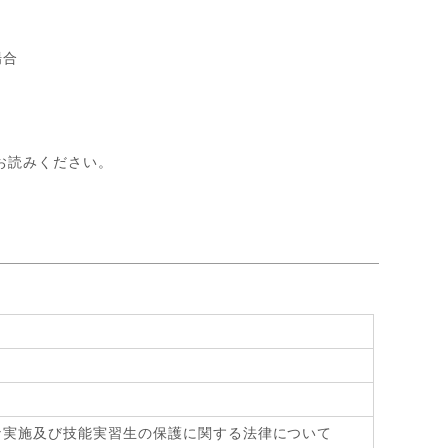
場合
お読みください。
》
な実施及び技能実習生の保護に関する法律について