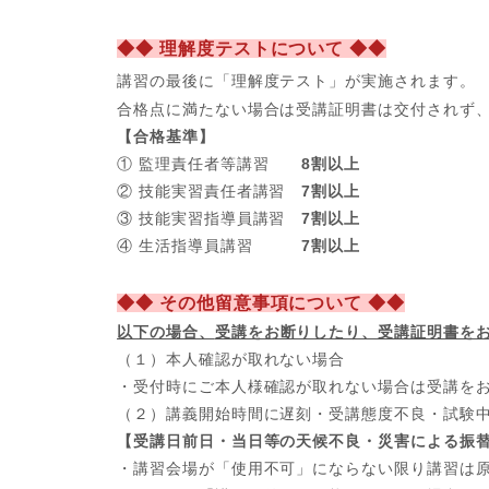
◆◆ 理解度テストについて ◆◆
講習の最後に「理解度テスト」が実施されます。
合格点に満たない場合は受講証明書は交付されず
【合格基準】
① 監理責任者等講習
8割以上
② 技能実習責任者講習
7割以上
③ 技能実習指導員講習
7割以上
④ 生活指導員講習
7割以上
◆◆ その他留意事項について ◆◆
以下の場合、
受講をお断りしたり、受講証明書を
（１）本人確認が取れない場合
・受付時にご本人様確認が取れない場合は受講を
（２）講義開始時間に遅刻・受講態度不良・試験
【受講日前日・当日等の天候不良・災害による振
・講習会場が「使用不可」にならない限り講習は