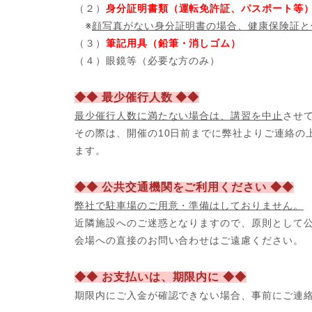
（２）
身分証明書類（運転免許証、パスポート等
※
顔写真がない身分証明書の場合、健康保険証と
（３）
筆記用具（鉛筆・消しゴム）
（４）眼鏡等（必要な方のみ）
◆◆ 最少催行人数 ◆◆
最少催行人数に満たない場合は、講習を中止
させ
その際は、開催の10日前までに弊社よりご連絡の
ます。
◆◆ 公共交通機関をご利用ください ◆◆
弊社で駐車場のご用意・準備はしておりません。
近隣施設へのご迷惑となりますので、原則として
会場への直接のお問い合わせはご遠慮ください。
◆◆ お支払いは、期限内に ◆◆
期限内にご入金が確認できない場合、事前にご連