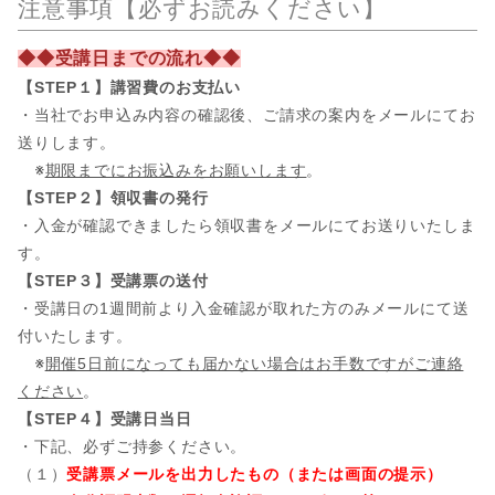
注意事項【必ずお読みください】
◆◆受講日までの流れ◆◆
【STEP１】講習費のお支払い
・当社でお申込み内容の確認後、ご請求の案内をメールにてお
送りします。
※
期限までにお振込みをお願いします
。
【STEP２】領収書の発行
・入金が確認できましたら領収書をメールにてお送りいたしま
す。
【STEP３】受講票の送付
・受講日の1週間前より入金確認が取れた方のみメールにて送
付いたします。
※
開催5日前になっても届かない場合はお手数ですがご連絡
ください
。
【STEP４】受講日当日
・下記、必ずご持参ください。
（１）
受講票メールを出力したもの（または画面の提示）