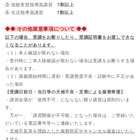
③ 技能実習指導員講習
7割以上
④ 生活指導員講習
7割以上
◆◆ その他留意事項について ◆◆
以下の場合、
受講をお断りしたり、受講証明書をお渡しできな
くなることがあります。
（１）本人確認が取れない場合
・受付時にご本人様確認が取れない場合は受講をお断りする場
合があります。
（２）講義開始時間に遅刻・受講態度不良・試験中に不正があ
った場合
【受講日前日・当日等の天候不良・災害による振替希望】
・講習会場が「使用不可」にならない限り講習は原則行いま
す。
万が一、「講習開催が不可能」となった場合は、ご登録いた
だいている電話番号等へご連絡いたします。
・
天候不良等を理由とした振替対応やキャンセル返金はいたし
ません。