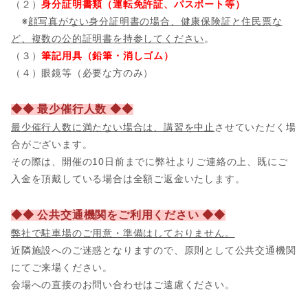
（２）
身分証明書類（運転免許証、パスポート等）
※
顔写真がない身分証明書の場合、健康保険証と住民票な
ど、複数の公的証明書を持参してください
。
（３）
筆記用具（鉛筆・消しゴム）
（４）眼鏡等（必要な方のみ）
◆◆ 最少催行人数 ◆◆
最少催行人数に満たない場合は、講習を中止
させていただく場
合がございます。
その際は、開催の10日前までに弊社よりご連絡の上、既にご
入金を頂戴している場合は全額ご返金いたします。
◆◆ 公共交通機関をご利用ください ◆◆
弊社で駐車場のご用意・準備はしておりません。
近隣施設へのご迷惑となりますので、原則として公共交通機関
にてご来場ください。
会場への直接のお問い合わせはご遠慮ください。