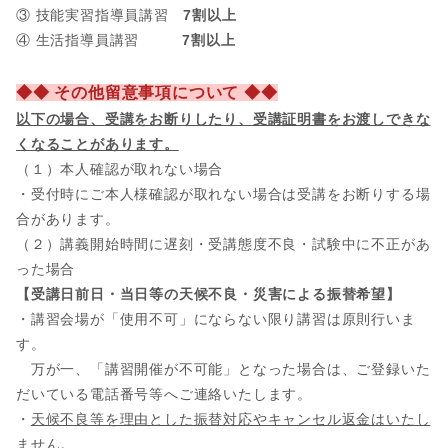
③ 技能実習指導員講習
7割以上
④ 生活指導員講習
7割以上
◆◆ その他留意事項について ◆◆
以下の場合、
受講をお断りしたり、受講証明書をお渡しできな
くなることがあります。
（１）本人確認が取れない場合
・受付時にご本人様確認が取れない場合は受講をお断りする場
合があります。
（２）講義開始時間に遅刻・受講態度不良・試験中に不正があ
った場合
【受講日前日・当日等の天候不良・災害による振替希望】
・講習会場が「使用不可」にならない限り講習は原則行いま
す。
万が一、「講習開催が不可能」となった場合は、ご登録いた
だいている電話番号等へご連絡いたします。
・
天候不良等を理由とした振替対応やキャンセル返金はいたし
ません。