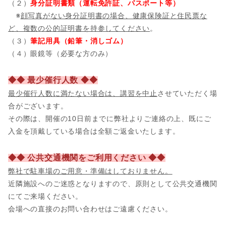
（２）
身分証明書類（運転免許証、パスポート等）
※
顔写真がない身分証明書の場合、健康保険証と住民票な
ど、複数の公的証明書を持参してください
。
（３）
筆記用具（鉛筆・消しゴム）
（４）眼鏡等（必要な方のみ）
◆◆ 最少催行人数 ◆◆
最少催行人数に満たない場合は、講習を中止
させていただく場
合がございます。
その際は、開催の10日前までに弊社よりご連絡の上、既にご
入金を頂戴している場合は全額ご返金いたします。
◆◆ 公共交通機関をご利用ください ◆◆
弊社で駐車場のご用意・準備はしておりません。
近隣施設へのご迷惑となりますので、原則として公共交通機関
にてご来場ください。
会場への直接のお問い合わせはご遠慮ください。