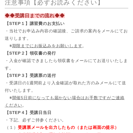
注意事項【必ずお読みください】
◆◆受講日までの流れ◆◆
【STEP１】講習費のお支払い
・当社でお申込み内容の確認後、ご請求の案内をメールにてお
送りします。
※
期限までにお振込みをお願いします
。
【STEP２】領収書の発行
・入金が確認できましたら領収書をメールにてお送りいたしま
す。
【STEP３】受講票の送付
・受講日の1週間前より入金確認が取れた方のみメールにて送
付いたします。
※
開催5日前になっても届かない場合はお手数ですがご連絡
ください
。
【STEP４】受講日当日
・下記、必ずご持参ください。
（１）
受講票メールを出力したもの（または画面の提示）