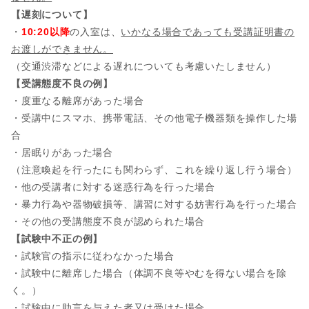
【遅刻について】
・
10:20以降
の入室は、
いかなる場合であっても受講証明書の
お渡しができません。
（交通渋滞などによる遅れについても考慮いたしません）
【受講態度不良の例】
・度重なる離席があった場合
・受講中にスマホ、携帯電話、その他電子機器類を操作した場
合
・居眠りがあった場合
（注意喚起を行ったにも関わらず、これを繰り返し行う場合）
・他の受講者に対する迷惑行為を行った場合
・暴力行為や器物破損等、講習に対する妨害行為を行った場合
・その他の受講態度不良が認められた場合
【試験中不正の例】
・試験官の指示に従わなかった場合
・試験中に離席した場合（体調不良等やむを得ない場合を除
く。）
・試験中に助言を与えた者又は受けた場合