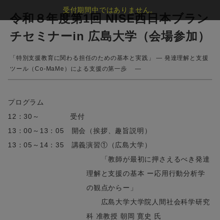
受付期間中ではありません。
令和８年度第1回 NISE西日本ブラン
チセミナーin 広島大学（会場参加）
「特別支援教育に関わる担任のための基本と実践」 ― 発達理解と支援
ツール（Co-MaMe）による支援の第一歩 ―
プログラム
12：30～ 受付
13：00～13：05 開会（挨拶、趣旨説明）
13：05～14：35 講義演習①（広島大学）
「教師が最初に押さえるべき発達
理解と支援の基本 ー応用行動分析学
の観点からー」
広島大学大学院人間社会科学研究
科 准教授 朝岡 寛史 氏