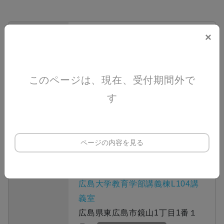
×
申込期間
2026/7/29(水) 23:59 まで
2026/8/3(月) 13:00 〜 16:40
このページは、現在、受付期間外で
カレンダーに追加
開催日時
す
Google
Mac (iOS)
ページの内容を見る
料金
無料
広島大学教育学部講義棟L104講
義室
広島県東広島市鏡山1丁目1番１