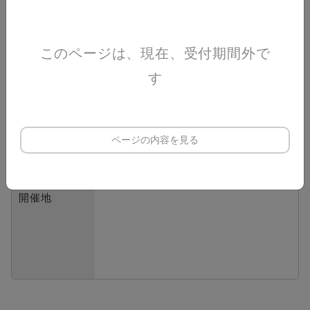
2026/7/24(金) 09:00 〜
2026/7/25(土) 18:00
このページは、現在、受付期間外で
開催日時
カレンダーに追加
す
Google
Mac (iOS)
福岡国際センター
ページの内容を見る
福岡県福岡市博多区築港本町2-2
GoogleMapで見る
開催地