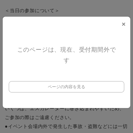
＜当日の参加について＞
●お買物のお支払いは現金のみ（キャッシュレス決済は
×
不可）で、お買上げ金額の上限は1万円までです。
※お買物代金は、参加者の負担となります。
●当選されたお客さまは、当日までに購入したい商品を
このページは、現在、受付期間外で
決め、おかいものをされる店舗に品切れがないよう、
す
必要があれば取り置きされるなどのご対応をお願いし
ます。
●当選されたお客さまは、必ずエコバッグをお持ちくだ
ページの内容を見る
さい。
●ゴム製、ビニール製のサンダル、長ぐつなどの柔らか
いくつは、エスカレーターに巻き込まれやすいため、
ご参加の際はご遠慮ください。
●イベント会場内外で発生した事故・盗難などには一切