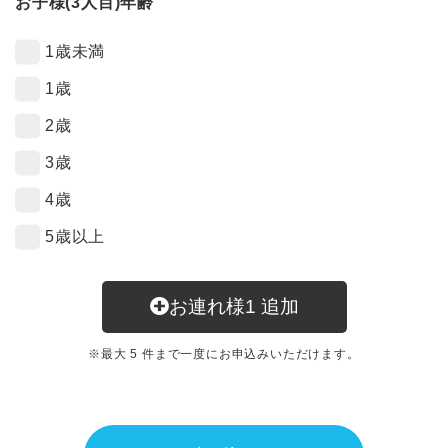
お子様(3人目)年齢
1歳未満
1歳
2歳
3歳
4歳
5歳以上
お連れ様
1
追加
※最大 5 件まで一度にお申込みいただけます。