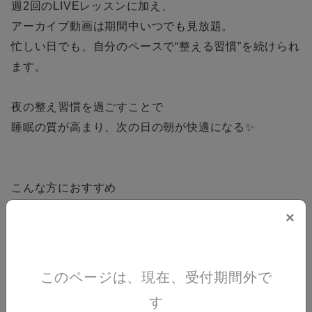
週2回のLIVEレッスンに加え、
アーカイブ動画は期間中いつでも見放題。
忙しい日でも、自分のペースで“整える習慣”を続けられ
ます。
夜の整え習慣を過ごすことで
睡眠の質が高まり、次の日の朝が快適になる✨
こんな方におすすめ
×
* 姿勢を綺麗にしたい
* 身体を根本から整えたい
*柔らかくしなやかな身体に変えていきたい
このページは、現在、受付期間外で
* 肩こり・腰の重さを改善したい
す
* 美しくしなやかな身体を目指したい