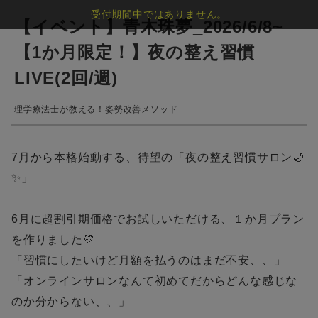
受付期間中ではありません。
【イベント】青木珠夢_2026/6/8~
【1か月限定！】夜の整え習慣
LIVE(2回/週)
理学療法士が教える！姿勢改善メソッド
7月から本格始動する、待望の「夜の整え習慣サロン🌙
✨」
6月に超割引期価格でお試しいただける、１か月プラン
を作りました💛
「習慣にしたいけど月額を払うのはまだ不安、、」
「オンラインサロンなんて初めてだからどんな感じな
のか分からない、、」