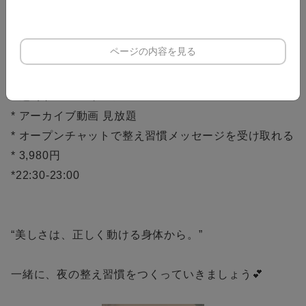
* 夜の習慣を整えて、毎日を充実させたい
* 運動が苦手でも続けやすい方法を探している
ページの内容を見る
【開催内容】
* 週2回 LIVEレッスン
* アーカイブ動画 見放題
* オープンチャットで整え習慣メッセージを受け取れる
* 3,980円
*22:30-23:00
“美しさは、正しく動ける身体から。”
一緒に、夜の整え習慣をつくっていきましょう💕