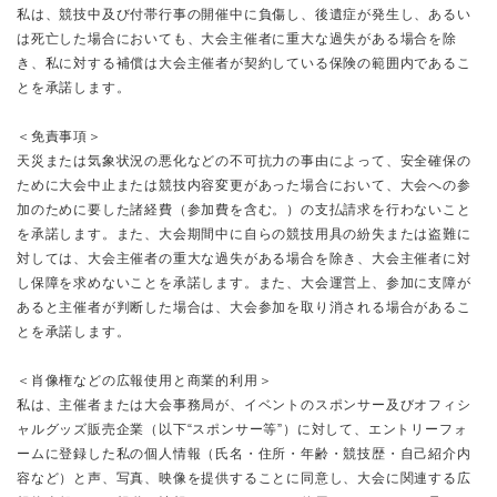
私は、競技中及び付帯行事の開催中に負傷し、後遺症が発生し、あるい
は死亡した場合においても、大会主催者に重大な過失がある場合を除
き、私に対する補償は大会主催者が契約している保険の範囲内であるこ
とを承諾します。
＜免責事項＞
天災または気象状況の悪化などの不可抗力の事由によって、安全確保の
ために大会中止または競技内容変更があった場合において、大会への参
加のために要した諸経費（参加費を含む。）の支払請求を行わないこと
を承諾します。また、大会期間中に自らの競技用具の紛失または盗難に
対しては、大会主催者の重大な過失がある場合を除き、大会主催者に対
し保障を求めないことを承諾します。また、大会運営上、参加に支障が
あると主催者が判断した場合は、大会参加を取り消される場合があるこ
とを承諾します。
＜肖像権などの広報使用と商業的利用＞
私は、主催者または大会事務局が、イベントのスポンサー及びオフィシ
ャルグッズ販売企業（以下“スポンサー等”）に対して、エントリーフォ
ームに登録した私の個人情報（氏名・住所・年齢・競技歴・自己紹介内
容など）と声、写真、映像を提供することに同意し、大会に関連する広