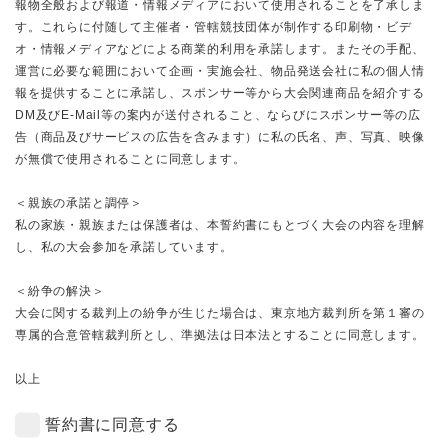
報物全般および報道・情報メディアにおいて使用されることを了承しま
す。これらに付随して主催者・管轄競技団体が制作する印刷物・ビデ
オ・情報メディアなどによる商業的利用を承諾します。またその手配、
運営に必要な範囲において企画・実施会社、物品発送会社に私の個人情
報を提供することに承諾し、スポンサー等から大会関連商品を紹介する
DM及びE-Mail等の案内が送付されること、ならびにスポンサー等の広
告（商品及びサービスの広告を含みます）に私の氏名、声、写真、映像
が無償で使用されることに同意します。
＜親族の承諾と調停＞
私の家族・親族または保護者は、本誓約書にもとづく大会の内容を理解
し、私の大会参加を承諾しています。
＜紛争の解決＞
大会に関する裁判上の紛争が生じた場合は、東京地方裁判所を第１審の
専属的合意管轄裁判所とし、準拠法は日本法とすることに同意します。
以上
誓約書に同意する