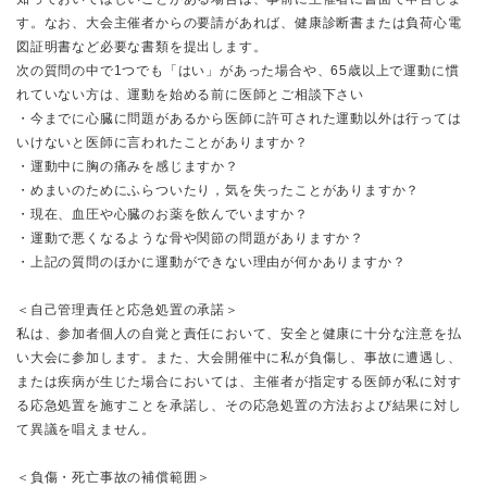
す。なお、大会主催者からの要請があれば、健康診断書または負荷心電
図証明書など必要な書類を提出します。
次の質問の中で1つでも「はい」があった場合や、65歳以上で運動に慣
れていない方は、運動を始める前に医師とご相談下さい
・今までに心臓に問題があるから医師に許可された運動以外は行っては
いけないと医師に言われたことがありますか？
・運動中に胸の痛みを感じますか？
・めまいのためにふらついたり，気を失ったことがありますか？
・現在、血圧や心臓のお薬を飲んでいますか？
・運動で悪くなるような骨や関節の問題がありますか？
・上記の質問のほかに運動ができない理由が何かありますか？
＜自己管理責任と応急処置の承諾＞
私は、参加者個人の自覚と責任において、安全と健康に十分な注意を払
い大会に参加します。また、大会開催中に私が負傷し、事故に遭遇し、
または疾病が生じた場合においては、主催者が指定する医師が私に対す
る応急処置を施すことを承諾し、その応急処置の方法および結果に対し
て異議を唱えません。
＜負傷・死亡事故の補償範囲＞