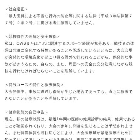
＜社会適正＞
「暴力団員による不当な行為の防止等に関する法律（平成３年法律第７
７号）２条２号」に掲げる者に該当していません。
＜競技特性の理解と安全確保＞
私は、OWSまたはこれに関連するスポーツ経験が充分あり、競技者の体
調は急激に変化する特性があることを認識しているとともに、大会会場
が突発的な環境変化が起こり得る野外で行われることから、偶発的な事
故が起きうるため、自らの、また、周囲への安全に充分注意しながら競
技を行わなければならないことを理解しています。
＜特設コースの特性と救護体制＞
大会開催中、事故に遭遇し傷病が生じた場合であっても、直ちに救護で
きないことがあることを理解しています。
＜健康状態の自己申告＞
現在、私の健康状態は、最近1年間の医師の健康診断の結果、健康である
ことが確認されており、大会の参加に問題を生じることは予想されませ
ん。また特異体質や既往症などにより、大会医療班が緊急医療のために
知っておいてほしいことがある場合は、事前に主催者に書面で申告しま