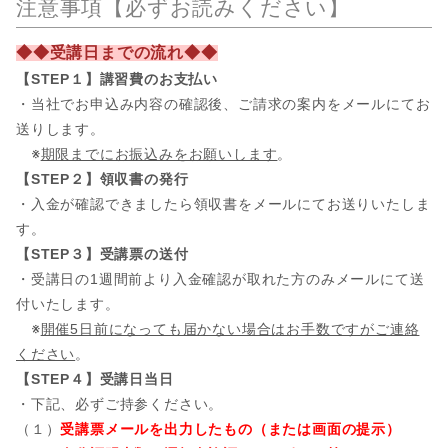
注意事項【必ずお読みください】
◆◆受講日までの流れ◆◆
【STEP１】講習費のお支払い
・当社でお申込み内容の確認後、ご請求の案内をメールにてお
送りします。
※
期限までにお振込みをお願いします
。
【STEP２】領収書の発行
・入金が確認できましたら領収書をメールにてお送りいたしま
す。
【STEP３】受講票の送付
・受講日の1週間前より入金確認が取れた方のみメールにて送
付いたします。
※
開催5日前になっても届かない場合はお手数ですがご連絡
ください
。
【STEP４】受講日当日
・下記、必ずご持参ください。
（１）
受講票メールを出力したもの（または画面の提示）