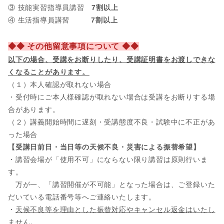
③ 技能実習指導員講習
7割以上
④ 生活指導員講習
7割以上
◆◆ その他留意事項について ◆◆
以下の場合、
受講をお断りしたり、受講証明書をお渡しできな
くなることがあります。
（１）本人確認が取れない場合
・受付時にご本人様確認が取れない場合は受講をお断りする場
合があります。
（２）講義開始時間に遅刻・受講態度不良・試験中に不正があ
った場合
【受講日前日・当日等の天候不良・災害による振替希望】
・講習会場が「使用不可」にならない限り講習は原則行いま
す。
万が一、「講習開催が不可能」となった場合は、ご登録いた
だいている電話番号等へご連絡いたします。
・
天候不良等を理由とした振替対応やキャンセル返金はいたし
ません。