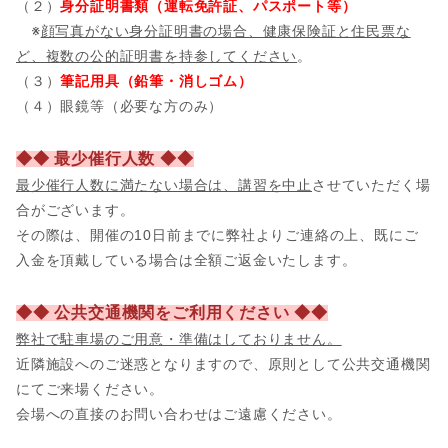
（２）
身分証明書類（運転免許証、パスポート等）
※
顔写真がない身分証明書の場合、健康保険証と住民票な
ど、複数の公的証明書を持参してください
。
（３）
筆記用具（鉛筆・消しゴム）
（４）眼鏡等（必要な方のみ）
◆◆ 最少催行人数 ◆◆
最少催行人数に満たない場合は、講習を中止
させていただく場
合がございます。
その際は、開催の10日前までに弊社よりご連絡の上、既にご
入金を頂戴している場合は全額ご返金いたします。
◆◆ 公共交通機関をご利用ください ◆◆
弊社で駐車場のご用意・準備はしておりません。
近隣施設へのご迷惑となりますので、原則として公共交通機関
にてご来場ください。
会場への直接のお問い合わせはご遠慮ください。