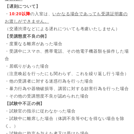
【遅刻について】
・
10:20以降
の入室は、
いかなる場合であっても受講証明書の
お渡しができません。
（交通渋滞などによる遅れについても考慮いたしません）
【受講態度不良の例】
・度重なる離席があった場合
・受講中にスマホ、携帯電話、その他電子機器類を操作した場
合
・居眠りがあった場合
（注意喚起を行ったにも関わらず、これを繰り返し行う場合）
・他の受講者に対する迷惑行為を行った場合
・暴力行為や器物破損等、講習に対する妨害行為を行った場合
・その他の受講態度不良が認められた場合
【試験中不正の例】
・試験官の指示に従わなかった場合
・試験中に離席した場合（体調不良等やむを得ない場合を除
く。）
・試験中に助言を与えた者又は受けた場合