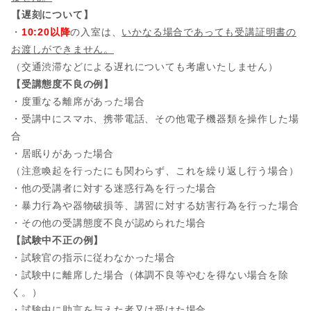
【遅刻について】
・
10:20以降
の入室は、
いかなる場合であっても受講証明書の
お渡しができません。
（交通渋滞などによる遅れについても考慮いたしません）
【受講態度不良の例】
・度重なる離席があった場合
・受講中にスマホ、携帯電話、その他電子機器類を操作した場
合
・居眠りがあった場合
（注意喚起を行ったにも関わらず、これを繰り返し行う場合）
・他の受講者に対する迷惑行為を行った場合
・暴力行為や器物破損等、講習に対する妨害行為を行った場合
・その他の受講態度不良が認められた場合
【試験中不正の例】
・試験官の指示に従わなかった場合
・試験中に離席した場合（体調不良等やむを得ない場合を除
く。）
・試験中に助言を与えた者又は受けた場合